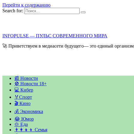
Перейти к содержанию
Search for:
INFOPULSE — ПУЛЬС СОВРЕМЕННОГО МИРА
🚀 Приветствуем в медиасети будущего— это единый организм,
📰 Новости
🚫 Новости 18+
💻 Кибер
🏅Спорт
🎬 Кино
💰 Экономика
😂 Юмор
🍲 Еда
👨‍👩‍👧‍👦 Семья