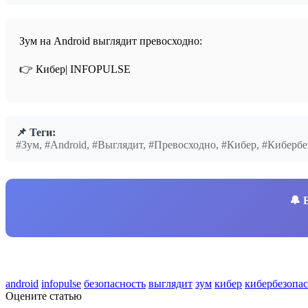
Зум на Android выглядит превосходно:
👉 Кибер| INFOPULSE⁩
📌 Теги:
#Зум, #Android, #Выглядит, #Превосходно, #Кибер, #Кибер
🔔
android
infopulse
безопасность
выглядит
зум
кибер
кибербезопас
Оцените статью