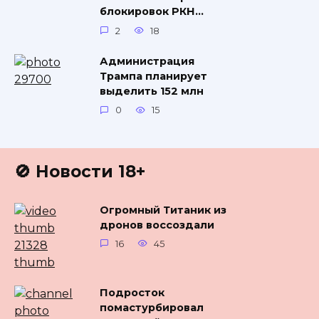
блокировок РКН…
2
18
Администрация
Трампа планирует
выделить 152 млн
0
15
🚫 Новости 18+
Огромный Титаник из
дронов воссоздали
16
45
Подросток
помастурбировал