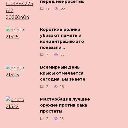
перед нейросетью
0
22
Короткие ролики
убивают память и
концентрацию это
показали…
3
22
Всемирный день
крысы отмечается
сегодня. Вы знаете
2
16
Мастурбация лучшее
оружие против рака
простаты
2
13