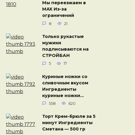
Мы переезжаем в
MAX Из-за
ограничений
8
21
Только рукастые
мужики
подписываются на
СТРОЙБАН
5
17
Куриные ножки со
сливочным вкусом
Ингредиенты
куриные ножки…
558
620
Торт Крем-брюле за 5
минут Ингредиенты
Сметана — 500 гр