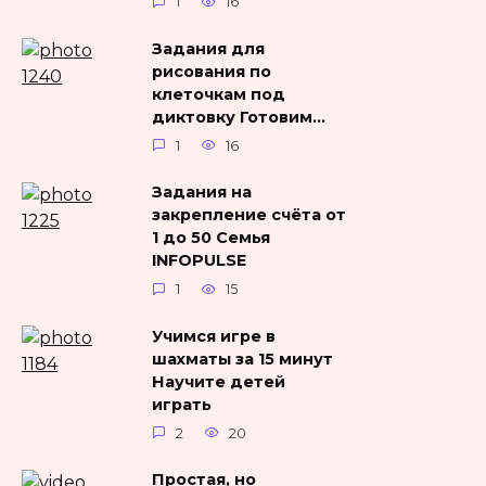
1
16
Задания для
рисования по
клеточкам под
диктовку Готовим…
1
16
Задания на
закрепление счёта от
1 до 50 Семья
INFOPULSE
1
15
Учимся игре в
шахматы за 15 минут
Научите детей
играть
2
20
Простая, но