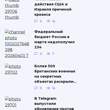
действия США и
Израиля причиной
кризиса
0
14
Федеральный
бюджет России в
марте недополучил
234
0
7
Более 500
британских военных
на секретных
объектах раскрыли…
0
14
В Telegram
выпустили
обновление против