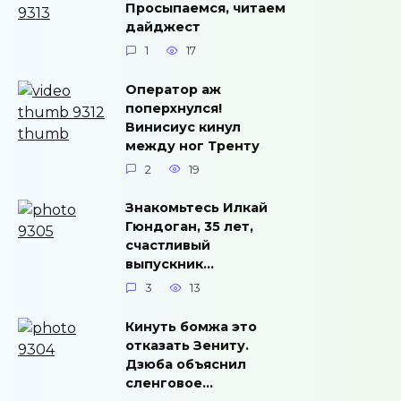
Просыпаемся, читаем
дайджест
1
17
Оператор аж
поперхнулся!
Винисиус кинул
между ног Тренту
2
19
Знакомьтесь Илкай
Гюндоган, 35 лет,
счастливый
выпускник…
3
13
Кинуть бомжа это
отказать Зениту.
Дзюба объяснил
сленговое…