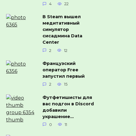
4
22
В Steam вышел
медитативный
симулятор
сисадмина Data
Center
2
12
Французский
оператор Free
запустил первый
2
15
Футфетишисты для
вас подгон в Discord
добавили
украшение…
0
11