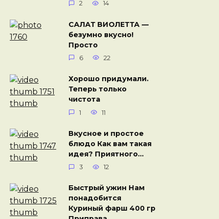
2
14
САЛАТ ВИОЛЕТТА —
безумно вкусно!
Просто
6
22
Хорошо придумали.
Теперь только
чистота
1
11
Вкусное и простое
блюдo Как вам такая
идея? Приятного…
3
12
Быстрый ужин Нам
понадобится
Куриный фарш 400 гр
Приправа…