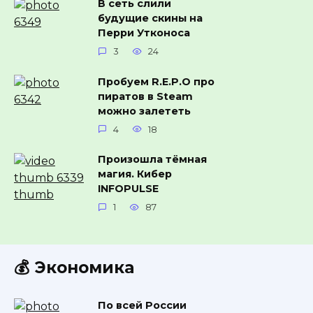
В сеть слили
будущие скины на
Перри Утконоса
3
24
Пробуем R.E.P.O про
пиратов в Steam
можно залететь
4
18
Произошла тёмная
магия. Кибер
INFOPULSE
1
87
💰 Экономика
По всей России