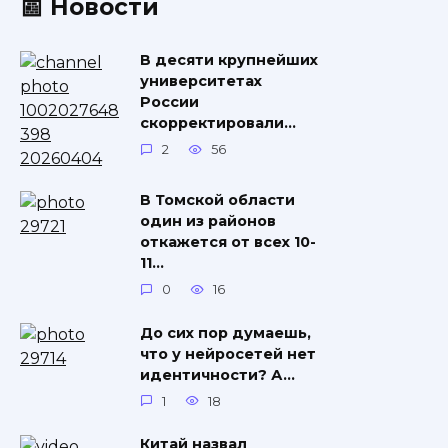
📰 Новости
В десяти крупнейших
университетах
России
скорректировали…
2
56
В Томской области
один из районов
откажется от всех 10-
11…
0
16
До сих пор думаешь,
что у нейросетей нет
идентичности? А…
1
18
Китай назвал