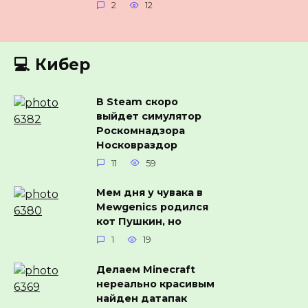
2
12
💻 Кибер
В Steam скоро
выйдет симулятор
Роскомнадзора
Носковраздор
11
59
Мем дня у чувака в
Mewgenics родился
кот Пушкин, но
1
19
Делаем Minecraft
нереально красивым
найден датапак