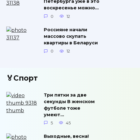
Петербурга уже в это
воскресенье можно…
0
12
Россияне начали
массово скупать
квартиры в Беларуси
0
12
🏅Спорт
Три пятки за две
секунды В женском
футболе тоже
умеют…
5
45
Выходные, весна!