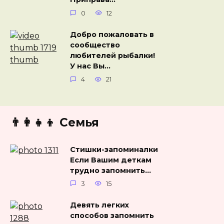
0
12
Добро пожаловать в
сообщество
любителей рыбалки!
У нас Вы…
4
21
👨‍👩‍👧‍👦 Семья
Стишки-запоминалки
Если Вашим деткам
трудно запомнить…
3
15
Девять легких
способов запомнить