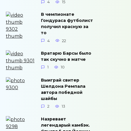
4
15
В чемпионате
Гондураса футболист
получил красную за
то
4
22
Вратарю Барсы было
так скучно в матче
1
10
Выиграй свитер
Шелдона Ремпала
автора победной
шайбы
2
13
Назревает
легендарый камбэк.