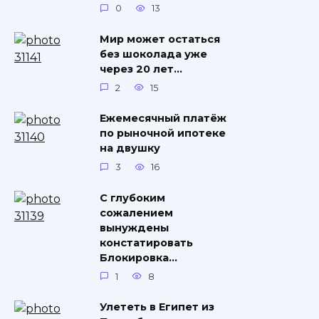
0
13
Мир может остаться
без шоколада уже
через 20 лет…
2
15
Ежемесячный платёж
по рыночной ипотеке
на двушку
3
16
С глубоким
сожалением
вынуждены
констатировать
Блокировка…
1
8
Улететь в Египет из