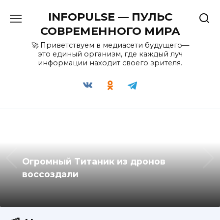
Перейти
INFOPULSE — ПУЛЬС
к
содержанию
СОВРЕМЕННОГО МИРА
🚀 Приветствуем в медиасети будущего—
это единый организм, где каждый луч
информации находит своего зрителя.
Огромный Титаник из дронов
воссоздали