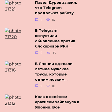
Павел Дуров заявил,
что Telegram
продолжит работу
1
14
В Telegram
выпустили
обновление против
блокировок РКН…
2
13
В Японии сделали
летние мужские
трусы, которые
одним ловким…
1
18
Кола с солёным
арахисом хайпанула в
Японии. Все