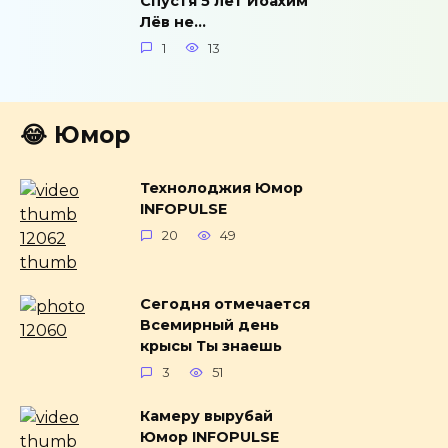
Спустя 5 лет Йоахим
Лёв не…
1
13
😂 Юмор
Технолоджия Юмор
INFOPULSE
20
49
Сегодня отмечается
Всемирный день
крысы Ты знаешь
3
51
Камеру вырубай
Юмор INFOPULSE