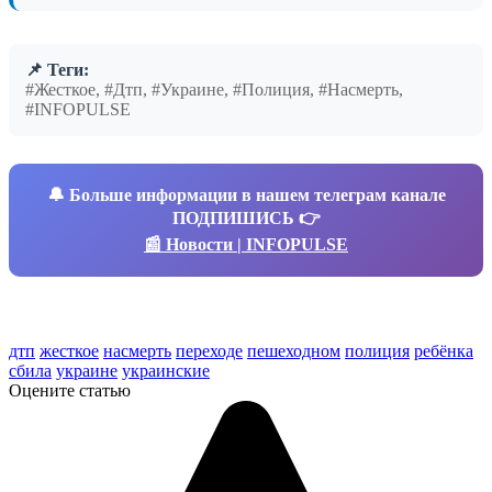
📌 Теги:
#Жесткое, #Дтп, #Украине, #Полиция, #Насмерть,
#INFOPULSE
🔔
Больше информации в нашем телеграм канале
ПОДПИШИСЬ 👉
📰 Новости | INFOPULSE
дтп
жесткое
насмерть
переходе
пешеходном
полиция
ребёнка
сбила
украине
украинские
Оцените статью