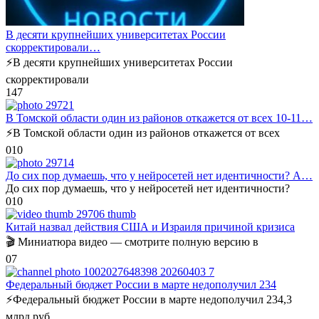
В десяти крупнейших университетах России
скорректировали…
⚡️В десяти крупнейших университетах России
скорректировали
1
47
В Томской области один из районов откажется от всех 10-11…
⚡️В Томской области один из районов откажется от всех
0
10
До сих пор думаешь, что у нейросетей нет идентичности? А…
До сих пор думаешь, что у нейросетей нет идентичности?
0
10
Китай назвал действия США и Израиля причиной кризиса
🎬 Миниатюра видео — смотрите полную версию в
0
7
Федеральный бюджет России в марте недополучил 234
⚡️Федеральный бюджет России в марте недополучил 234,3
млрд руб.