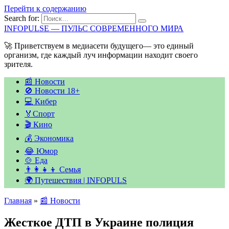
Перейти к содержанию
Search for:
INFOPULSE — ПУЛЬС СОВРЕМЕННОГО МИРА
🚀 Приветствуем в медиасети будущего— это единый
организм, где каждый луч информации находит своего
зрителя.
📰 Новости
🚫 Новости 18+
💻 Кибер
🏅Спорт
🎬 Кино
💰 Экономика
😂 Юмор
🍲 Еда
👨‍👩‍👧‍👦 Семья
🌍 Путешествия | INFOPULS
Главная
»
📰 Новости
Жесткое ДТП в Украине полиция