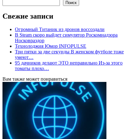
Поиск
Свежие записи
Огромный Титаник из дронов воссоздали
В Steam скоро выйдет симулятор Роскомнадзора
Носковраздор
Технолоджия Юмор INFOPULSE
Три пятки за две секунды В женском футболе тоже
умеют…
95 дачников делают ЭТО неправильно Из-за этого
томаты плохо…
Вам также может понравиться