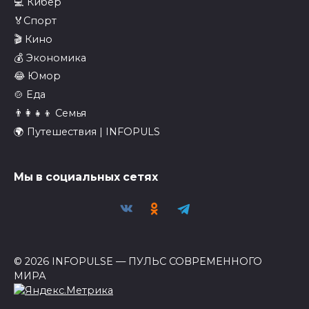
💻 Кибер
🏅Спорт
🎬 Кино
💰 Экономика
😂 Юмор
🍲 Еда
👨‍👩‍👧‍👦 Семья
🌍 Путешествия | INFOPULS
Мы в социальных сетях
© 2026 INFOPULSE — ПУЛЬС СОВРЕМЕННОГО
МИРА