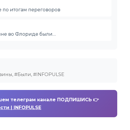
е по итогам переговоров
ине во Флориде были…
раины, #Были, #INFOPULSE
шем телеграм канале ПОДПИШИСЬ 👉
ости | INFOPULSE