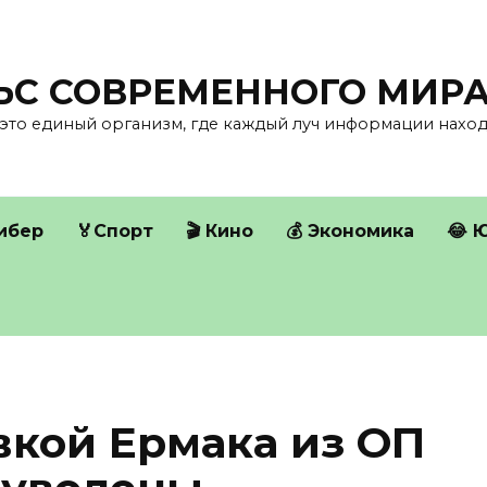
ЛЬС СОВРЕМЕННОГО МИР
это единый организм, где каждый луч информации находи
Кибер
🏅Спорт
🎬 Кино
💰 Экономика
😂 
вкой Ермака из ОП