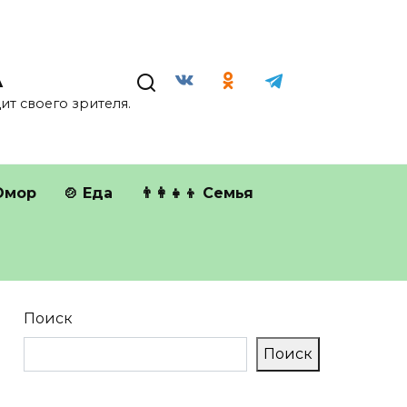
А
т своего зрителя.
Юмор
🍲 Еда
👨‍👩‍👧‍👦 Семья
Поиск
Поиск