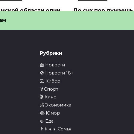
омской области один
До сих пор думаешь,
районов откажется
у нейросетей нет
ам
сех 10-11…
идентичности? А…
Томской области один из
До сих пор думаешь, что у
нов откажется от всех
нейросетей нет идентичн
8
0
7
Рубрики
📰 Новости
🚫 Новости 18+
💻 Кибер
🏅Спорт
ее 500 британских
В Telegram выпусти
🎬 Кино
нных на секретных
обновление против
💰 Экономика
ектах раскрыли…
блокировок РКН…
😂 Юмор
лее 500 британских
⚡️В Telegram выпустили
🍲 Еда
ных на секретных
обновление против
👨‍👩‍👧‍👦 Семья
ктах
блокировок