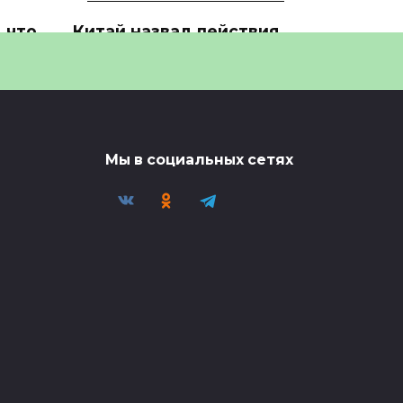
 что
Китай назвал действия
США и Израиля
причиной кризиса
🎬 Миниатюра видео —
ости?
смотрите полную версию в
0
7
Мы в социальных сетях
ли
Администрация Трампа
планирует выделить 152
млн
⚡️Администрация Трампа
планирует выделить $152 млн
0
9