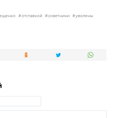
ещенко
отставкой
советники
уволены
й