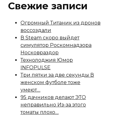
Свежие записи
Огромный Титаник из дронов
воссоздали
В Steam скоро выйдет
симулятор Роскомнадзора
Носковраздор
Технолоджия Юмор
INFOPULSE
Три пятки за две секунды В
женском футболе тоже
умеют…
95 дачников делают ЭТО
неправильно Из-за этого
томаты плохо…