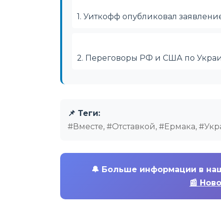
1. Уиткофф опубликовал заявлени
2. Переговоры РФ и США по Укра
📌 Теги:
#Вместе, #Отставкой, #Ермака, #Ук
🔔
Больше информации в на
📰 Нов