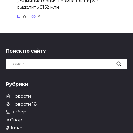
⚡️Администрация Трампа планирует
выделить $152 млн
0
9
Поиск по сайту
Search
for:
Рубрики
📰 Новости
🚫 Новости 18+
💻 Кибер
🏅Спорт
🎬 Кино