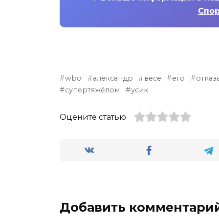
Спор
wbo
александр
весе
его
отказ
супертяжёлом
усик
Оцените статью
Добавить комментари