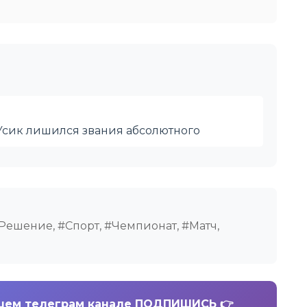
Усик лишился звания абсолютного
Решение, #Спорт, #Чемпионат, #Матч,
шем телеграм канале ПОДПИШИСЬ 👉