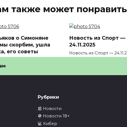
ам также может понравить
ьяков о Симоняне
Новость из Спорт —
 мы скорбим, ушла
24.11.2025
ха, его советы
Новость из Спорт — 24.11.
📖 Читайте также: 1.
ирьяков — о Симоняне: все
ам
корбим, ушла эпоха
0
35
36
Рубрики
📰 Новости
🚫 Новости 18+
💻 Кибер