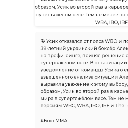
🎯 Усик отказался от пояса WBO и 
38-летний украинский боксёр Але
на профи-ринге, принял решение о
супертяжёлом весе. В организации
уведомление от команды Усика о ег
взвешенного анализа ситуации Ал
выразила уважение к этому выбору,
образом, Усик во второй раз в кар
мира в супертяжёлом весе. Тем не 
версиям WBC, WBA, IBO, IBF и The R
#БоксММА