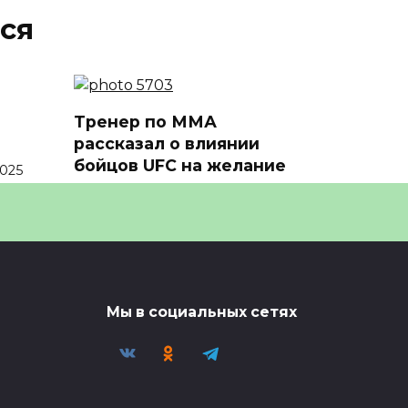
ся
Тренер по ММА
рассказал о влиянии
бойцов UFC на желание
2025
🎯 Тренер по ММА рассказал о
влиянии бойцов UFC на
желание
0
29
Мы в социальных сетях