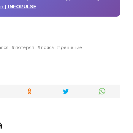
т | INFOPULSE
ался
потерял
пояса
решение
й