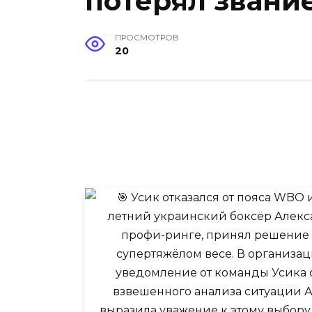
потерял звани
ПРОСМОТРОВ
20