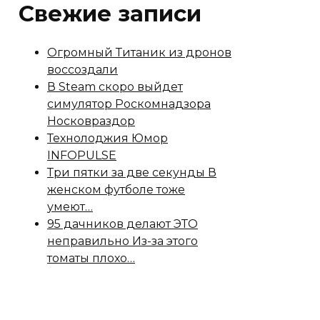
Свежие записи
Огромный Титаник из дронов
воссоздали
В Steam скоро выйдет
симулятор Роскомнадзора
Носковраздор
Технолоджия Юмор
INFOPULSE
Три пятки за две секунды В
женском футболе тоже
умеют…
95 дачников делают ЭТО
неправильно Из-за этого
томаты плохо…