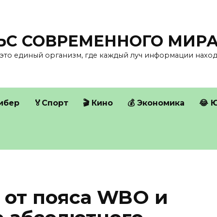
ЛЬС СОВРЕМЕННОГО МИР
это единый организм, где каждый луч информации находи
Кибер
🏅Спорт
🎬 Кино
💰 Экономика
😂 
 от пояса WBO и