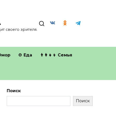
А
т своего зрителя.
Юмор
🍲 Еда
👨‍👩‍👧‍👦 Семья
Поиск
Поиск