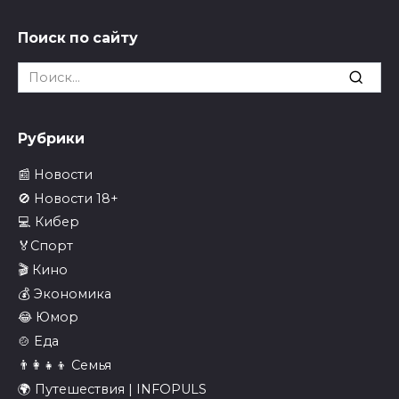
Поиск по сайту
Search
for:
Рубрики
📰 Новости
🚫 Новости 18+
💻 Кибер
🏅Спорт
🎬 Кино
💰 Экономика
😂 Юмор
🍲 Еда
👨‍👩‍👧‍👦 Семья
🌍 Путешествия | INFOPULS