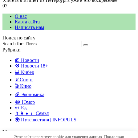
Улететь в Египет из Петербурга уже в это воскресенье
0
7
О нас
Карта сайта
Написать нам
Поиск по сайту
Search for:
Рубрики
📰 Новости
🚫 Новости 18+
💻 Кибер
🏅Спорт
🎬 Кино
💰 Экономика
😂 Юмор
🍲 Еда
👨‍👩‍👧‍👦 Семья
🌍 Путешествия | INFOPULS
Мы в социальных сетях
Этот сайт использует cookie для хранения данных. Продолжая
© 2026 INFOPULSE — ПУЛЬС СОВРЕМЕННОГО МИРА