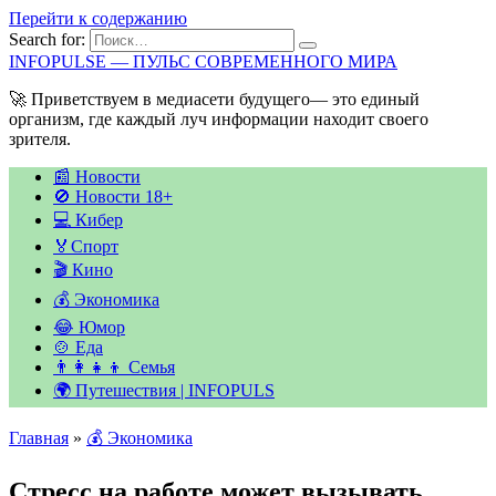
Перейти к содержанию
Search for:
INFOPULSE — ПУЛЬС СОВРЕМЕННОГО МИРА
🚀 Приветствуем в медиасети будущего— это единый
организм, где каждый луч информации находит своего
зрителя.
📰 Новости
🚫 Новости 18+
💻 Кибер
🏅Спорт
🎬 Кино
💰 Экономика
😂 Юмор
🍲 Еда
👨‍👩‍👧‍👦 Семья
🌍 Путешествия | INFOPULS
Главная
»
💰 Экономика
Стресс на работе может вызывать