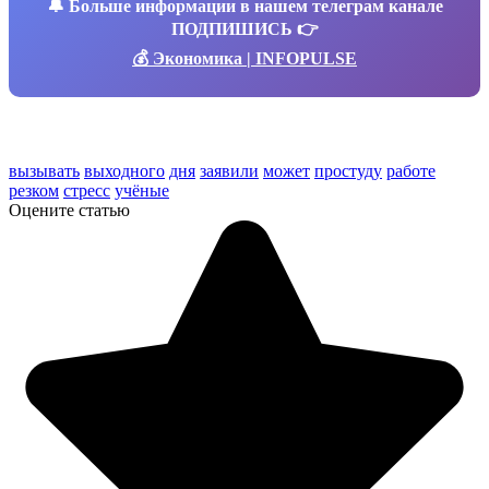
🔔
Больше информации в нашем телеграм канале
ПОДПИШИСЬ 👉
💰 Экономика | INFOPULSE
вызывать
выходного
дня
заявили
может
простуду
работе
резком
стресс
учёные
Оцените статью