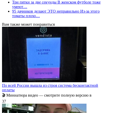
Три пятки за две секунды В женском футболе тоже
умеют…
95 дачников делают ЭТО неправильно Из-за этого
томаты плохо…
Вам также может понравиться
По всей России вышла из строя система бесконтактной
оплаты
🎬 Миниатюра видео — смотрите полную версию в
3
7