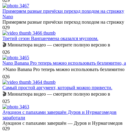
0
29
Примеряем разные причёски переход походом на стрижку
Nano
Примеряем разные причёски переход походом на стрижку
0
29
Третий сезон Ванпанчмена оказался мусором.
🎬 Миниатюра видео — смотрите полную версию в
0
26
Nano Banana Pro теперь можно использовать безлимитно, а
⚡️Nano Banana Pro теперь можно использовать безлимитно
0
26
Самый простой аргумент, который можно привести.
🎬 Миниатюра видео — смотрите полную версию в
0
25
Аукцион с папахами завершён Дуров и Нурмагомедов
заработали
Аукцион с папахами завершён — Дуров и Нурмагомедов
0
29