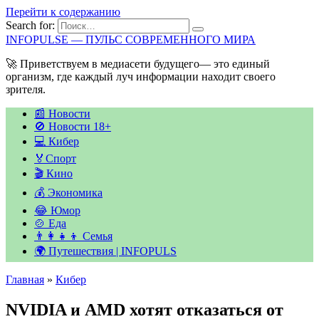
Перейти к содержанию
Search for:
INFOPULSE — ПУЛЬС СОВРЕМЕННОГО МИРА
🚀 Приветствуем в медиасети будущего— это единый
организм, где каждый луч информации находит своего
зрителя.
📰 Новости
🚫 Новости 18+
💻 Кибер
🏅Спорт
🎬 Кино
💰 Экономика
😂 Юмор
🍲 Еда
👨‍👩‍👧‍👦 Семья
🌍 Путешествия | INFOPULS
Главная
»
Кибер
NVIDIA и AMD хотят отказаться от