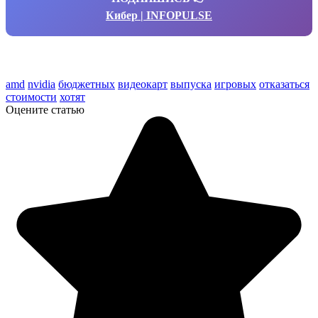
Кибер | INFOPULSE
amd
nvidia
бюджетных
видеокарт
выпуска
игровых
отказаться
стоимости
хотят
Оцените статью