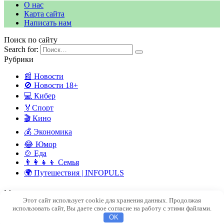
О нас
Карта сайта
Написать нам
Поиск по сайту
Search for:
Рубрики
📰 Новости
🚫 Новости 18+
💻 Кибер
🏅Спорт
🎬 Кино
💰 Экономика
😂 Юмор
🍲 Еда
👨‍👩‍👧‍👦 Семья
🌍 Путешествия | INFOPULS
Мы в социальных сетях
Этот сайт использует cookie для хранения данных. Продолжая
© 2026 INFOPULSE — ПУЛЬС СОВРЕМЕННОГО МИРА
использовать сайт, Вы даете свое согласие на работу с этими файлами.
OK