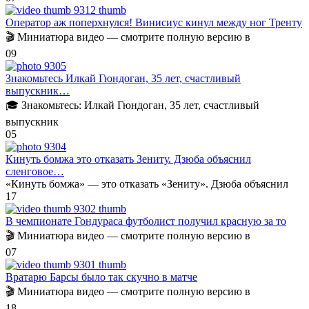
Оператор аж поперхнулся! Винисиус кинул между ног Тренту
🎬 Миниатюра видео — смотрите полную версию в
0
9
Знакомьтесь Илкай Гюндоган, 35 лет, счастливый
выпускник…
🎓 Знакомьтесь: Илкай Гюндоган, 35 лет, счастливый
выпускник
0
5
Кинуть бомжа это отказать Зениту. Дзюба объяснил
сленговое…
«Кинуть бомжа» — это отказать «Зениту». Дзюба объяснил
1
7
В чемпионате Гондураса футболист получил красную за то
🎬 Миниатюра видео — смотрите полную версию в
0
7
Вратарю Барсы было так скучно в матче
🎬 Миниатюра видео — смотрите полную версию в
1
8