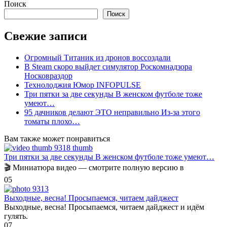
Поиск
Поиск
Свежие записи
Огромный Титаник из дронов воссоздали
В Steam скоро выйдет симулятор Роскомнадзора
Носковраздор
Технолоджия Юмор INFOPULSE
Три пятки за две секунды В женском футболе тоже
умеют…
95 дачников делают ЭТО неправильно Из-за этого
томаты плохо…
Вам также может понравиться
Три пятки за две секунды В женском футболе тоже умеют…
🎬 Миниатюра видео — смотрите полную версию в
0
5
Выходные, весна! Просыпаемся, читаем дайджест
Выходные, весна! Просыпаемся, читаем дайджест и идём
гулять.
0
7