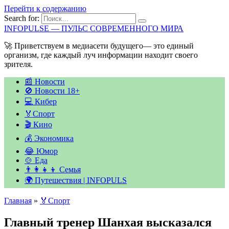
Перейти к содержанию
Search for:
INFOPULSE — ПУЛЬС СОВРЕМЕННОГО МИРА
🚀 Приветствуем в медиасети будущего— это единый
организм, где каждый луч информации находит своего
зрителя.
📰 Новости
🚫 Новости 18+
💻 Кибер
🏅Спорт
🎬 Кино
💰 Экономика
😂 Юмор
🍲 Еда
👨‍👩‍👧‍👦 Семья
🌍 Путешествия | INFOPULS
Главная
»
🏅Спорт
Главный тренер Шанхая высказался