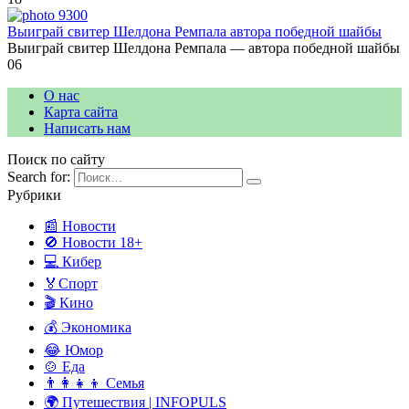
Выиграй свитер Шелдона Ремпала автора победной шайбы
Выиграй свитер Шелдона Ремпала — автора победной шайбы
0
6
О нас
Карта сайта
Написать нам
Поиск по сайту
Search for:
Рубрики
📰 Новости
🚫 Новости 18+
💻 Кибер
🏅Спорт
🎬 Кино
💰 Экономика
😂 Юмор
🍲 Еда
👨‍👩‍👧‍👦 Семья
🌍 Путешествия | INFOPULS