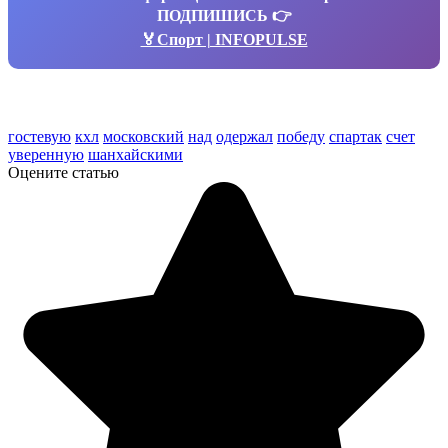
ПОДПИШИСЬ 👉
🏅Спорт | INFOPULSE
гостевую
кхл
московский
над
одержал
победу
спартак
счет
уверенную
шанхайскими
Оцените статью