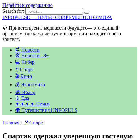
Перейти к содержанию
Search for:
INFOPULSE — ПУЛЬС СОВРЕМЕННОГО МИРА
🚀 Приветствуем в медиасети будущего— это единый
организм, где каждый луч информации находит своего
зрителя.
📰 Новости
🚫 Новости 18+
💻 Кибер
🏅Спорт
🎬 Кино
💰 Экономика
😂 Юмор
🍲 Еда
👨‍👩‍👧‍👦 Семья
🌍 Путешествия | INFOPULS
Главная
»
🏅Спорт
Спартак одержал уверенную гостевую