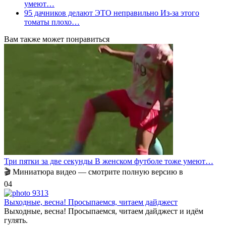
умеют…
95 дачников делают ЭТО неправильно Из-за этого
томаты плохо…
Вам также может понравиться
Три пятки за две секунды В женском футболе тоже умеют…
🎬 Миниатюра видео — смотрите полную версию в
0
4
Выходные, весна! Просыпаемся, читаем дайджест
Выходные, весна! Просыпаемся, читаем дайджест и идём
гулять.