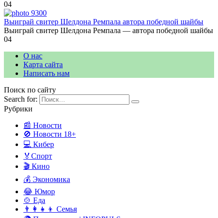
0
4
Выиграй свитер Шелдона Ремпала автора победной шайбы
Выиграй свитер Шелдона Ремпала — автора победной шайбы
0
4
О нас
Карта сайта
Написать нам
Поиск по сайту
Search for:
Рубрики
📰 Новости
🚫 Новости 18+
💻 Кибер
🏅Спорт
🎬 Кино
💰 Экономика
😂 Юмор
🍲 Еда
👨‍👩‍👧‍👦 Семья