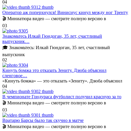
0
4
Оператор аж поперхнулся! Винисиус кинул между ног Тренту
🎬 Миниатюра видео — смотрите полную версию в
0
3
Знакомьтесь Илкай Гюндоган, 35 лет, счастливый
выпускник…
🎓 Знакомьтесь: Илкай Гюндоган, 35 лет, счастливый
выпускник
0
2
Кинуть бомжа это отказать Зениту. Дзюба объяснил
сленговое…
«Кинуть бомжа» — это отказать «Зениту». Дзюба объяснил
0
4
В чемпионате Гондураса футболист получил красную за то
🎬 Миниатюра видео — смотрите полную версию в
0
3
Вратарю Барсы было так скучно в матче
🎬 Миниатюра видео — смотрите полную версию в