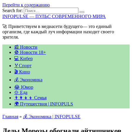
Перейти к содержанию
Search for:
INFOPULSE — ПУЛЬС СОВРЕМЕННОГО МИРА
🚀 Приветствуем в медиасети будущего— это единый
организм, где каждый луч информации находит своего
зрителя.
📰 Новости
🚫 Новости 18+
💻 Кибер
🏅Спорт
🎬 Кино
💰 Экономика
😂 Юмор
🍲 Еда
👨‍👩‍👧‍👦 Семья
🌍 Путешествия | INFOPULS
Главная
»
💰 Экономика | INFOPULSE
Деды Морозы обогнали айтишников