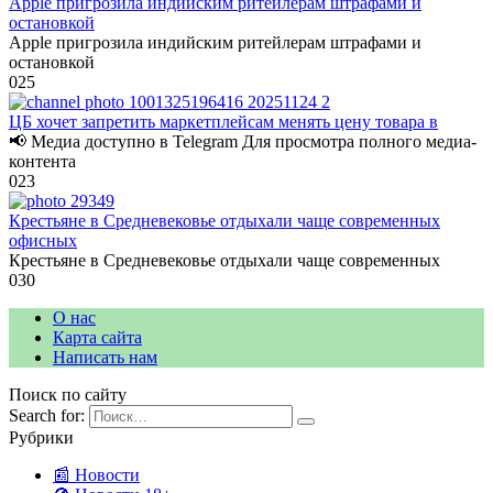
Apple пригрозила индийским ритейлерам штрафами и
остановкой
Apple пригрозила индийским ритейлерам штрафами и
остановкой
0
25
ЦБ хочет запретить маркетплейсам менять цену товара в
📢 Медиа доступно в Telegram Для просмотра полного медиа-
контента
0
23
Крестьяне в Средневековье отдыхали чаще современных
офисных
Крестьяне в Средневековье отдыхали чаще современных
0
30
О нас
Карта сайта
Написать нам
Поиск по сайту
Search for:
Рубрики
📰 Новости