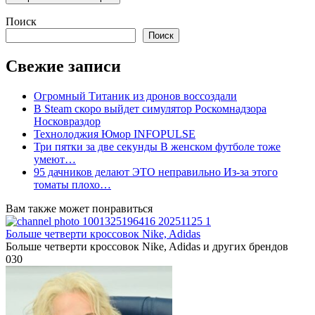
Поиск
Поиск
Свежие записи
Огромный Титаник из дронов воссоздали
В Steam скоро выйдет симулятор Роскомнадзора
Носковраздор
Технолоджия Юмор INFOPULSE
Три пятки за две секунды В женском футболе тоже
умеют…
95 дачников делают ЭТО неправильно Из-за этого
томаты плохо…
Вам также может понравиться
Больше четверти кроссовок Nike, Adidas
Больше четверти кроссовок Nike, Adidas и других брендов
0
30