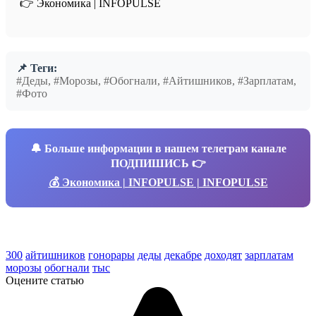
👉 Экономика | INFOPULSE
📌 Теги:
#Деды, #Морозы, #Обогнали, #Айтишников, #Зарплатам,
#Фото
🔔
Больше информации в нашем телеграм канале
ПОДПИШИСЬ 👉
💰 Экономика | INFOPULSE | INFOPULSE
300
айтишников
гонорары
деды
декабре
доходят
зарплатам
морозы
обогнали
тыс
Оцените статью