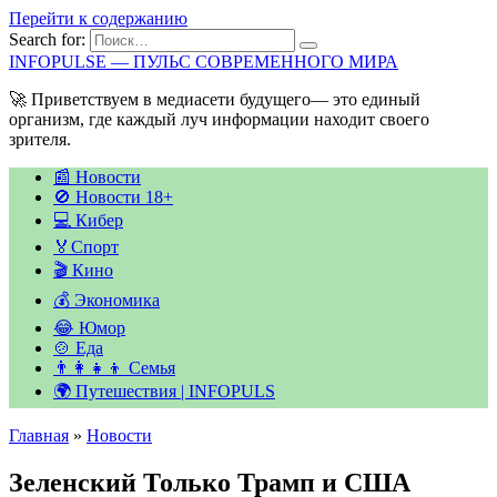
Перейти к содержанию
Search for:
INFOPULSE — ПУЛЬС СОВРЕМЕННОГО МИРА
🚀 Приветствуем в медиасети будущего— это единый
организм, где каждый луч информации находит своего
зрителя.
📰 Новости
🚫 Новости 18+
💻 Кибер
🏅Спорт
🎬 Кино
💰 Экономика
😂 Юмор
🍲 Еда
👨‍👩‍👧‍👦 Семья
🌍 Путешествия | INFOPULS
Главная
»
Новости
Зеленский Только Трамп и США