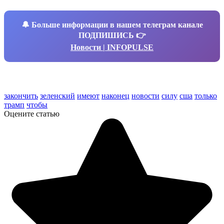
🔔
Больше информации в нашем телеграм канале
ПОДПИШИСЬ 👉
Новости | INFOPULSE
закончить
зеленский
имеют
наконец
новости
силу
сша
только
трамп
чтобы
Оцените статью