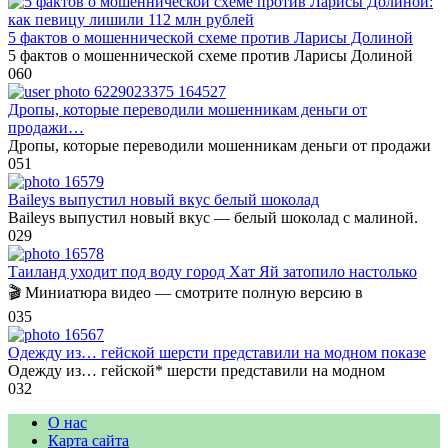
5 фактов о мошеннической схеме против Ларисы Долиной
5 фактов о мошеннической схеме против Ларисы Долиной
0
60
Дропы, которые переводили мошенникам деньги от
продажи…
Дропы, которые переводили мошенникам деньги от продажи
0
51
Baileys выпустил новый вкус белый шоколад
Baileys выпустил новый вкус — белый шоколад с малиной.
0
29
Таиланд уходит под воду город Хат Яй затопило настолько
🎬 Миниатюра видео — смотрите полную версию в
0
35
Одежду из… гейской шерсти представили на модном показе
Одежду из… гейской* шерсти представили на модном
0
32
О нас
Карта сайта