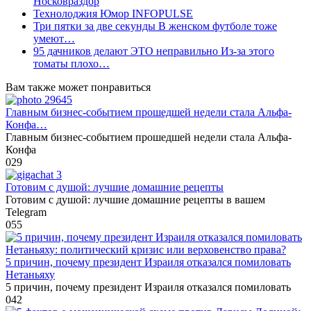
Носковраздор
Технолоджия Юмор INFOPULSE
Три пятки за две секунды В женском футболе тоже
умеют…
95 дачников делают ЭТО неправильно Из-за этого
томаты плохо…
Вам также может понравиться
Главным бизнес-событием прошедшей недели стала Альфа-
Конфа…
Главным бизнес-событием прошедшей недели стала Альфа-
Конфа
0
29
Готовим с душой: лучшие домашние рецепты
Готовим с душой: лучшие домашние рецепты в вашем
Telegram
0
55
5 причин, почему президент Израиля отказался помиловать
Нетаньяху
5 причин, почему президент Израиля отказался помиловать
0
42