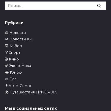
Search
for:
Рубрики
📰 Новости
🚫 Новости 18+
💻 Кибер
🏅Спорт
🎬 Кино
💰 Экономика
😂 Юмор
🍲 Еда
👨‍👩‍👧‍👦 Семья
🌍 Путешествия | INFOPULS
Мы в социальных сетях