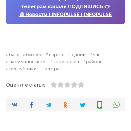
телеграм канале ПОДПИШИСЬ 👉
📰 Новости | INFOPULSE | INFOPULSE
баку
бизнес
взрыв
здании
мчс
наримановском
произошел
районе
республики
центра
Оцените статью