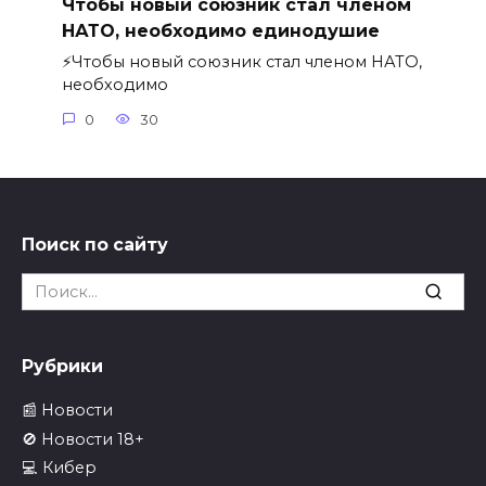
Чтобы новый союзник стал членом
НАТО, необходимо единодушие
⚡️Чтобы новый союзник стал членом НАТО,
необходимо
0
30
Поиск по сайту
Search
for:
Рубрики
📰 Новости
🚫 Новости 18+
💻 Кибер