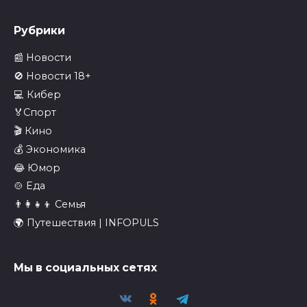
Рубрики
📰 Новости
🚫 Новости 18+
💻 Кибер
🏅Спорт
🎬 Кино
💰 Экономика
😂 Юмор
🍲 Еда
👨‍👩‍👧‍👦 Семья
🌍 Путешествия | INFOPULS
Мы в социальных сетях