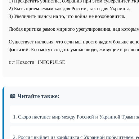
1) Прекратить убийства, сохранив при этом суверенитет Ук
2) Быть приемлемым как для России, так и для Украины.
3) Увеличить шансы на то, что война не возобновится.
Любая критика рамок мирного урегулирования, над которыми
Существует иллюзия, что если мы просто дадим больше дене
фантазий. Его могут создать умные люди, живущие в реальн
👉 Новости | INFOPULSE⁩
📖 Читайте также:
1. Скоро настанет мир между Россией и Украиной Трамп з
2. Россия выйдет из конфликта с Украиной победителем, е