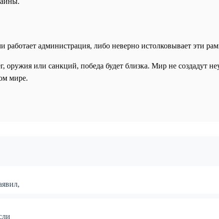
раины.
 работает администрация, либо неверно истолковывает эти рам
г, оружия или санкций, победа будет близка. Мир не создадут 
ом мире.
аявил,
сли