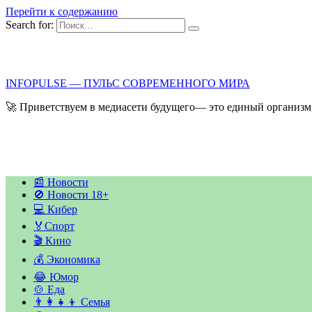
Перейти к содержанию
Search for:
INFOPULSE — ПУЛЬС СОВРЕМЕННОГО МИРА
🚀 Приветствуем в медиасети будущего— это единый организм,
📰 Новости
🚫 Новости 18+
💻 Кибер
🏅Спорт
🎬 Кино
💰 Экономика
😂 Юмор
🍲 Еда
👨‍👩‍👧‍👦 Семья