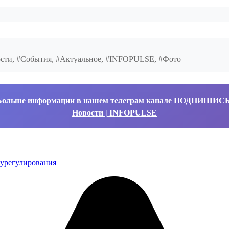
ости, #События, #Актуальное, #INFOPULSE, #Фото
Больше информации в нашем телеграм канале ПОДПИШИС
Новости | INFOPULSE
урегулирования