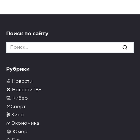
Поиск по сайту
Search
for:
Рубрики
📰 Новости
🚫 Новости 18+
💻 Кибер
🏅Спорт
🎬 Кино
💰 Экономика
😂 Юмор
🍲 Еда