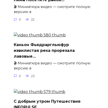
🎬 Миниатюра видео — смотрите полную
версию в
0
22
Каньон Фьядраргльюфур
извилистая река прорезала
лавовые…
🎬 Миниатюра видео — смотрите полную
версию в
0
23
С добрым утром Путешествия
INFOPULSE