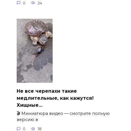
0
24
Не все черепахи такие
медлительные, как кажутся!
Хищные…
🎬 Миниатюра видео — смотрите полную
версию в
0
18