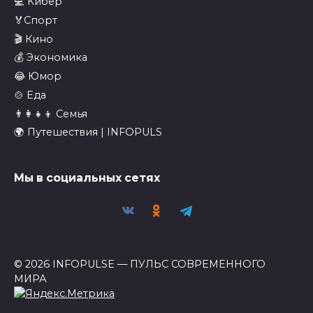
💻 Кибер
🏅Спорт
🎬 Кино
💰 Экономика
😂 Юмор
🍲 Еда
👨‍👩‍👧‍👦 Семья
🌍 Путешествия | INFOPULS
Мы в социальных сетях
© 2026 INFOPULSE — ПУЛЬС СОВРЕМЕННОГО
МИРА