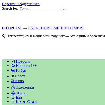
Перейти к содержанию
Search for:
INFOPULSE — ПУЛЬС СОВРЕМЕННОГО МИРА
🚀 Приветствуем в медиасети будущего— это единый организм,
📰 Новости
🚫 Новости 18+
💻 Кибер
🏅Спорт
🎬 Кино
💰 Экономика
😂 Юмор
🍲 Еда
👨‍👩‍👧‍👦 Семья