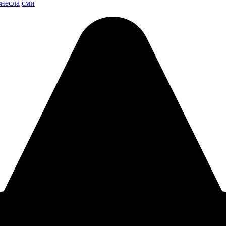
знесла
сми