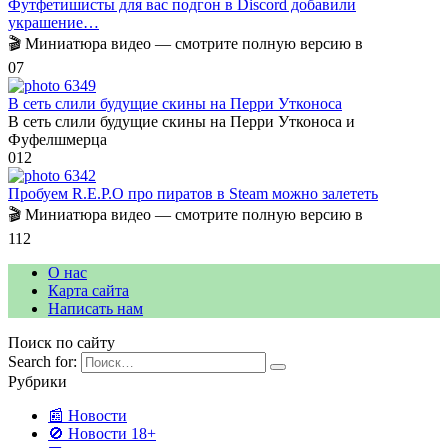
Футфетишисты для вас подгон в Discord добавили
украшение…
🎬 Миниатюра видео — смотрите полную версию в
0
7
В сеть слили будущие скины на Перри Утконоса
В сеть слили будущие скины на Перри Утконоса и
Фуфелшмерца
0
12
Пробуем R.E.P.O про пиратов в Steam можно залететь
🎬 Миниатюра видео — смотрите полную версию в
1
12
О нас
Карта сайта
Написать нам
Поиск по сайту
Search for:
Рубрики
📰 Новости
🚫 Новости 18+