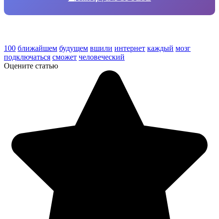
100
ближайшем
будущем
вшили
интернет
каждый
мозг
подключаться
сможет
человеческий
Оцените статью