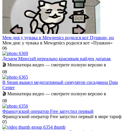
Мем дня у чувака в Mewgenics родился кот Пушкин, но
Мем дня: у чувака в Mewgenics родился кот «Пушкин»
0
6
Делаем Minecraft нереально красивым найден датапак
🎬 Миниатюра видео — смотрите полную версию в
0
8
В Steam вышел медитативный симулятор сисадмина Data
Center
🎬 Миниатюра видео — смотрите полную версию в
0
8
Французский оператор Free запустил первый
Французский оператор Free запустил первый в мире тариф
0
5