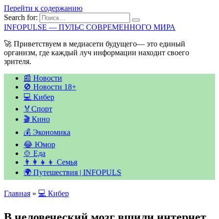
Перейти к содержанию
Search for:
INFOPULSE — ПУЛЬС СОВРЕМЕННОГО МИРА
🚀 Приветствуем в медиасети будущего— это единый
организм, где каждый луч информации находит своего
зрителя.
📰 Новости
🚫 Новости 18+
💻 Кибер
🏅Спорт
🎬 Кино
💰 Экономика
😂 Юмор
🍲 Еда
👨‍👩‍👧‍👦 Семья
🌍 Путешествия | INFOPULS
Главная
»
💻 Кибер
В человеческий мозг вшили интернет