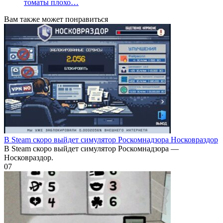
томаты плохо…
Вам также может понравиться
В Steam скоро выйдет симулятор Роскомнадзора Носковраздор
В Steam скоро выйдет симулятор Роскомнадзора —
Носковраздор.
0
7