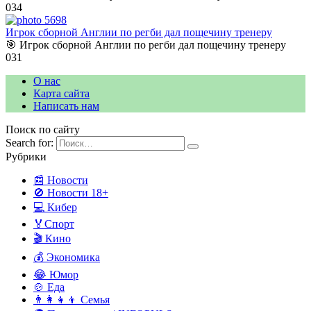
0
34
Игрок сборной Англии по регби дал пощечину тренеру
🎯 Игрок сборной Англии по регби дал пощечину тренеру
0
31
О нас
Карта сайта
Написать нам
Поиск по сайту
Search for:
Рубрики
📰 Новости
🚫 Новости 18+
💻 Кибер
🏅Спорт
🎬 Кино
💰 Экономика
😂 Юмор
🍲 Еда
👨‍👩‍👧‍👦 Семья