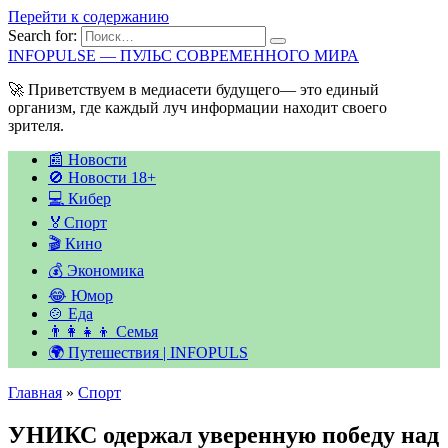
Перейти к содержанию
Search for:
INFOPULSE — ПУЛЬС СОВРЕМЕННОГО МИРА
🚀 Приветствуем в медиасети будущего— это единый
организм, где каждый луч информации находит своего
зрителя.
📰 Новости
🚫 Новости 18+
💻 Кибер
🏅Спорт
🎬 Кино
💰 Экономика
😂 Юмор
🍲 Еда
👨‍👩‍👧‍👦 Семья
🌍 Путешествия | INFOPULS
Главная
»
Спорт
УНИКС одержал уверенную победу над