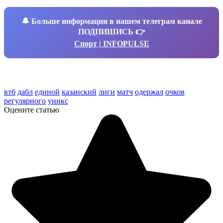
🔔
Больше информации в нашем телеграм канале
ПОДПИШИСЬ 👉
Спорт | INFOPULSE
втб
дабл
единой
казанский
лиги
матч
одержал
очков
регулярного
уникс
Оцените статью