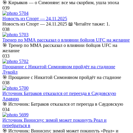
🎯 Кирьяков — о Симоняне: все мы скорбим, ушла эпоха
0
39
Новость из Спорт — 24.11.2025
Новость из Спорт — 24.11.2025 📖 Читайте также: 1.
0
38
Тренер по ММА рассказал о влиянии бойцов UFC на желание
🎯 Тренер по ММА рассказал о влиянии бойцов UFC на
желание
0
33
Прощание с Никитой Симоняном пройдёт на стадионе
Лукойл
🎯 Прощание с Никитой Симоняном пройдёт на стадионе
0
38
Источник Батраков отказался от переезда в Саудовскую
Аравию
🎯 Источник: Батраков отказался от переезда в Саудовскую
0
34
Источник Винисиус зимой может покинуть Реал и
перебраться в
🎯 Источник: Винисиус зимой может покинуть «Реал» и