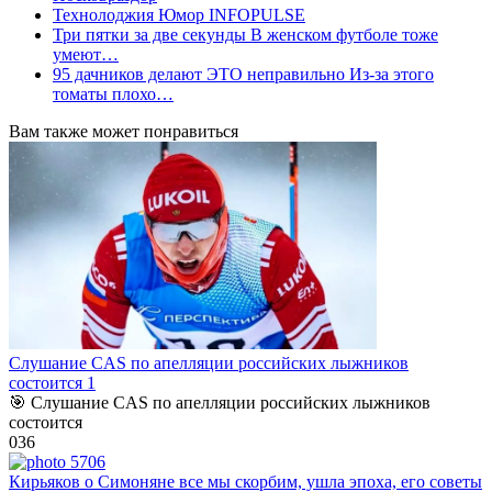
Технолоджия Юмор INFOPULSE
Три пятки за две секунды В женском футболе тоже
умеют…
95 дачников делают ЭТО неправильно Из-за этого
томаты плохо…
Вам также может понравиться
Слушание CAS по апелляции российских лыжников
состоится 1
🎯 Слушание CAS по апелляции российских лыжников
состоится
0
36
Кирьяков о Симоняне все мы скорбим, ушла эпоха, его советы