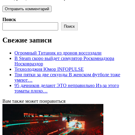
Поиск
Поиск
Свежие записи
Огромный Титаник из дронов воссоздали
В Steam скоро выйдет симулятор Роскомнадзора
Носковраздор
Технолоджия Юмор INFOPULSE
Три пятки за две секунды В женском футболе тоже
умеют…
95 дачников делают ЭТО неправильно Из-за этого
томаты плохо…
Вам также может понравиться