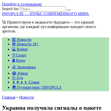
Перейти к содержанию
Search for:
INFOPULSE — ПУЛЬС СОВРЕМЕННОГО МИРА
🚀 Приветствуем в медиасети будущего— это единый
организм, где каждый луч информации находит своего
зрителя.
📰 Новости
🚫 Новости 18+
💻 Кибер
🏅Спорт
🎬 Кино
💰 Экономика
😂 Юмор
🍲 Еда
👨‍👩‍👧‍👦 Семья
🌍 Путешествия | INFOPULS
Главная
»
Новости
Украина получила сигналы о пакете