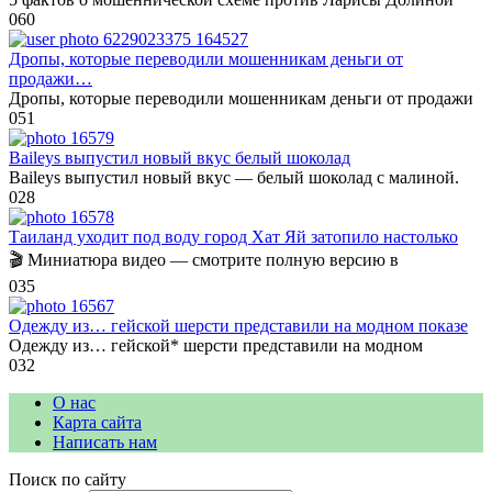
0
60
Дропы, которые переводили мошенникам деньги от
продажи…
Дропы, которые переводили мошенникам деньги от продажи
0
51
Baileys выпустил новый вкус белый шоколад
Baileys выпустил новый вкус — белый шоколад с малиной.
0
28
Таиланд уходит под воду город Хат Яй затопило настолько
🎬 Миниатюра видео — смотрите полную версию в
0
35
Одежду из… гейской шерсти представили на модном показе
Одежду из… гейской* шерсти представили на модном
0
32
О нас
Карта сайта
Написать нам
Поиск по сайту