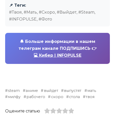
📌 Теги:
#Твоя, #Мать, #Скоро, #Выйдет, #Steam,
#INFOPULSE, #Фото
🔔
Больше информации в нашем
телеграм канале ПОДПИШИСЬ 👉
💻 Кибер | INFOPULSE
steam
аниме
выйдет
выпустят
мать
милфу
рабочего
скоро
стола
твоя
Оцените статью