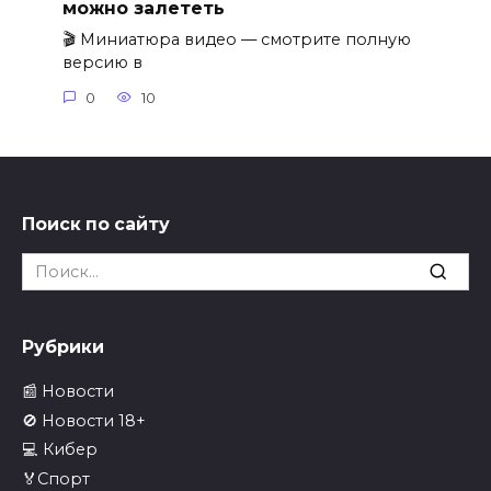
можно залететь
🎬 Миниатюра видео — смотрите полную
версию в
0
10
Поиск по сайту
Search
for:
Рубрики
📰 Новости
🚫 Новости 18+
💻 Кибер
🏅Спорт