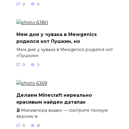
0
5
Мем дня у чувака в Mewgenics
родился кот Пушкин, но
Мем дня: у чувака в Mewgenics родился кот
«Пушкин»
0
5
Делаем Minecraft нереально
красивым найден датапак
🎬 Миниатюра видео — смотрите полную
версию в
0
8