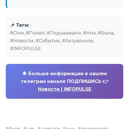
📌 Теги:
#Они, #Понял, #Подъезжали, #Них, #Была,
#Новости, #События, #Актуальное,
#INFOPULSE
🔔
Больше информации в нашем
телеграм канале ПОДПИШИСЬ 👉
Новости | INFOPULSE
была
них
новости
они
подъезжали