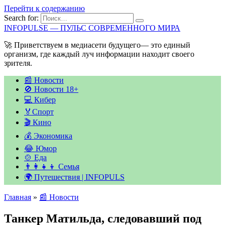
Перейти к содержанию
Search for:
INFOPULSE — ПУЛЬС СОВРЕМЕННОГО МИРА
🚀 Приветствуем в медиасети будущего— это единый
организм, где каждый луч информации находит своего
зрителя.
📰 Новости
🚫 Новости 18+
💻 Кибер
🏅Спорт
🎬 Кино
💰 Экономика
😂 Юмор
🍲 Еда
👨‍👩‍👧‍👦 Семья
🌍 Путешествия | INFOPULS
Главная
»
📰 Новости
Танкер Матильда, следовавший под