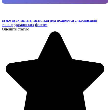
атаке
двух
мальты
матильда
под
подвергся
следовавший
танкер
украинских
флагом
Оцените статью