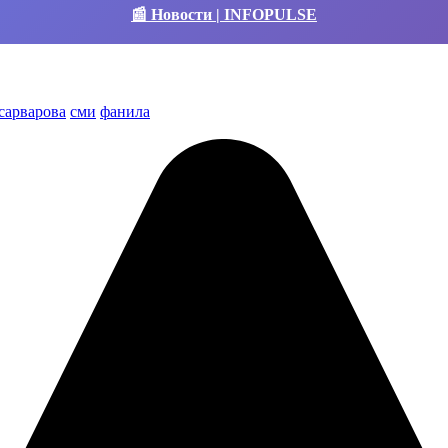
📰 Новости | INFOPULSE
сарварова
сми
фанила