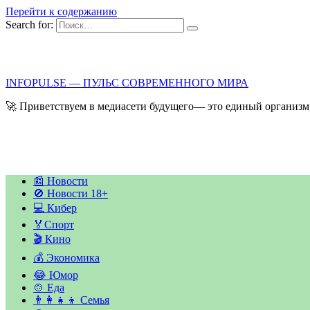
Перейти к содержанию
Search for:
INFOPULSE — ПУЛЬС СОВРЕМЕННОГО МИРА
🚀 Приветствуем в медиасети будущего— это единый организм,
📰 Новости
🚫 Новости 18+
💻 Кибер
🏅Спорт
🎬 Кино
💰 Экономика
😂 Юмор
🍲 Еда
👨‍👩‍👧‍👦 Семья