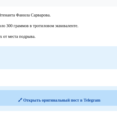
йтенанта Фанила Сарварова.
ло 300 граммов в тротиловом эквиваленте.
 от места подрыва.
🔗 Открыть оригинальный пост в Telegram