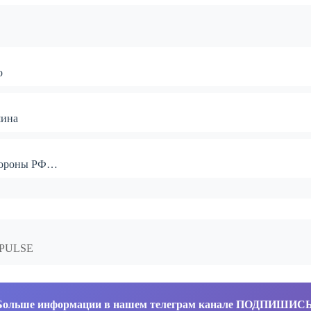
о
шина
обороны РФ…
FOPULSE
Больше информации в нашем телеграм канале ПОДПИШИС