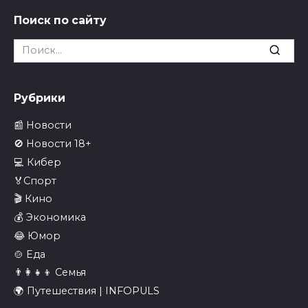
Поиск по сайту
Search
for:
Рубрики
📰 Новости
🚫 Новости 18+
💻 Кибер
🏅Спорт
🎬 Кино
💰 Экономика
😂 Юмор
🍲 Еда
👨‍👩‍👧‍👦 Семья
🌍 Путешествия | INFOPULS