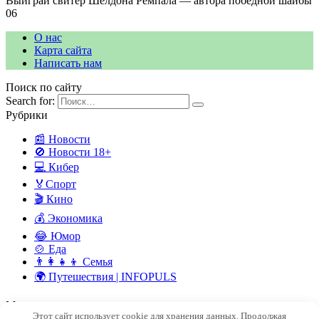
Выиграй свитер Шелдона Ремпала — автора победной шайбы
0
6
О нас
Карта сайта
Написать нам
Поиск по сайту
Search for:
Рубрики
📰 Новости
🚫 Новости 18+
💻 Кибер
🏅Спорт
🎬 Кино
💰 Экономика
😂 Юмор
🍲 Еда
👨‍👩‍👧‍👦 Семья
🌍 Путешествия | INFOPULS
Мы в социальных сетях
Этот сайт использует cookie для хранения данных. Продолжая
© 2026 INFOPULSE — ПУЛЬС СОВРЕМЕННОГО МИРА