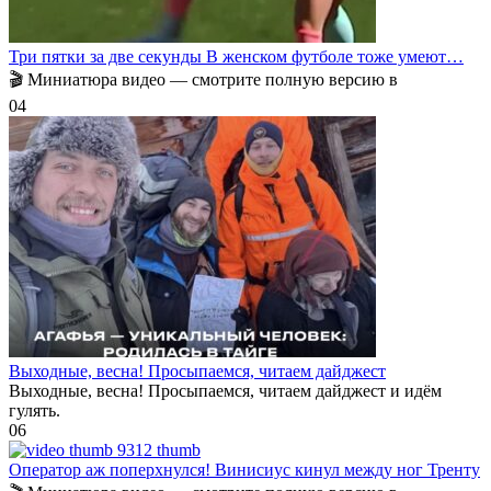
Три пятки за две секунды В женском футболе тоже умеют…
🎬 Миниатюра видео — смотрите полную версию в
0
4
Выходные, весна! Просыпаемся, читаем дайджест
Выходные, весна! Просыпаемся, читаем дайджест и идём
гулять.
0
6
Оператор аж поперхнулся! Винисиус кинул между ног Тренту