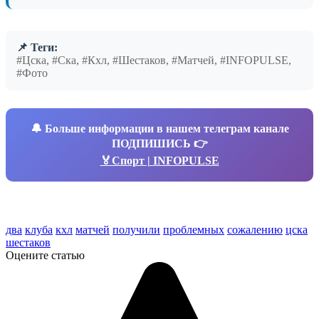
📌 Теги:
#Цска, #Ска, #Кхл, #Шестаков, #Матчей, #INFOPULSE,
#Фото
🔔
Больше информации в нашем телеграм канале
ПОДПИШИСЬ 👉
🏅Спорт | INFOPULSE
два
клуба
кхл
матчей
получили
проблемных
сожалению
цска
шестаков
Оцените статью