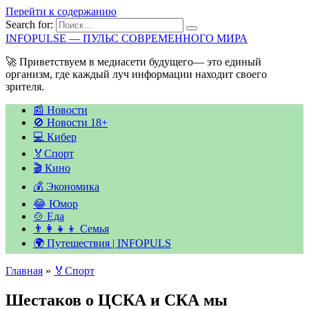
Перейти к содержанию
Search for:
INFOPULSE — ПУЛЬС СОВРЕМЕННОГО МИРА
🚀 Приветствуем в медиасети будущего— это единый
организм, где каждый луч информации находит своего
зрителя.
📰 Новости
🚫 Новости 18+
💻 Кибер
🏅Спорт
🎬 Кино
💰 Экономика
😂 Юмор
🍲 Еда
👨‍👩‍👧‍👦 Семья
🌍 Путешествия | INFOPULS
Главная
»
🏅Спорт
Шестаков о ЦСКА и СКА мы