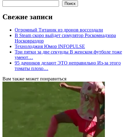
Поиск
Свежие записи
Огромный Титаник из дронов воссоздали
В Steam скоро выйдет симулятор Роскомнадзора
Носковраздор
Технолоджия Юмор INFOPULSE
Три пятки за две секунды В женском футболе тоже
умеют…
95 дачников делают ЭТО неправильно Из-за этого
томаты плохо…
Вам также может понравиться