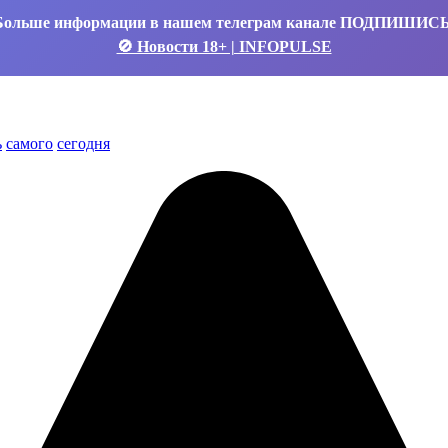
Больше информации в нашем телеграм канале ПОДПИШИС
🚫 Новости 18+ | INFOPULSE
ь
самого
сегодня