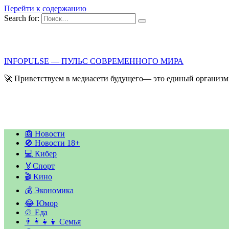
Перейти к содержанию
Search for:
INFOPULSE — ПУЛЬС СОВРЕМЕННОГО МИРА
🚀 Приветствуем в медиасети будущего— это единый организм,
📰 Новости
🚫 Новости 18+
💻 Кибер
🏅Спорт
🎬 Кино
💰 Экономика
😂 Юмор
🍲 Еда
👨‍👩‍👧‍👦 Семья