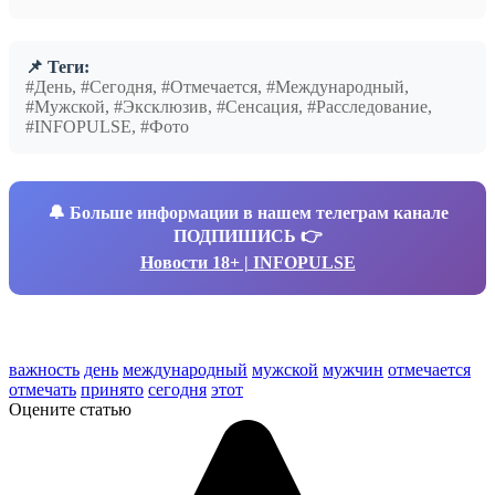
📌 Теги:
#День, #Сегодня, #Отмечается, #Международный,
#Мужской, #Эксклюзив, #Сенсация, #Расследование,
#INFOPULSE, #Фото
🔔
Больше информации в нашем телеграм канале
ПОДПИШИСЬ 👉
Новости 18+ | INFOPULSE
важность
день
международный
мужской
мужчин
отмечается
отмечать
принято
сегодня
этот
Оцените статью