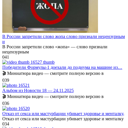
В России запретили слово жопа слово признали нецензурным
и
В России запретили слово «жопа» — слово признали
нецензурным
0
41
Победители Формулы-1 доехали до подиума на машине из…
🎬 Миниатюра видео — смотрите полную версию в
0
39
Альбом из Новости 18 — 24.11.2025
🎬 Миниатюра видео — смотрите полную версию в
0
36
Отказ от секса или мастурбации убивает здоровье и менталку,
Отказ от секса или мастурбации убивает здоровье и менталку
0
34