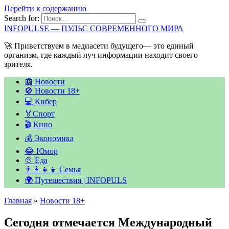
Перейти к содержанию
Search for:
INFOPULSE — ПУЛЬС СОВРЕМЕННОГО МИРА
🚀 Приветствуем в медиасети будущего— это единый
организм, где каждый луч информации находит своего
зрителя.
📰 Новости
🚫 Новости 18+
💻 Кибер
🏅Спорт
🎬 Кино
💰 Экономика
😂 Юмор
🍲 Еда
👨‍👩‍👧‍👦 Семья
🌍 Путешествия | INFOPULS
Главная
»
Новости 18+
Сегодня отмечается Международный