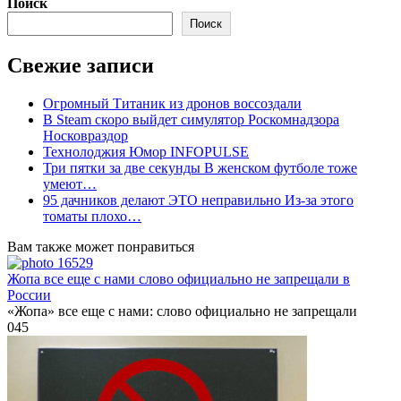
Поиск
Поиск
Свежие записи
Огромный Титаник из дронов воссоздали
В Steam скоро выйдет симулятор Роскомнадзора
Носковраздор
Технолоджия Юмор INFOPULSE
Три пятки за две секунды В женском футболе тоже
умеют…
95 дачников делают ЭТО неправильно Из-за этого
томаты плохо…
Вам также может понравиться
Жопа все еще с нами слово официально не запрещали в
России
«Жопа» все еще с нами: слово официально не запрещали
0
45