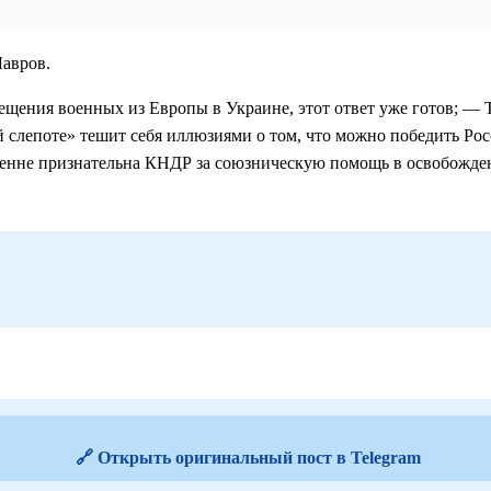
Лавров.
ещения военных из Европы в Украине, этот ответ уже готов; — 
й слепоте» тешит себя иллюзиями о том, что можно победить Р
ренне признательна КНДР за союзническую помощь в освобожд
🔗 Открыть оригинальный пост в Telegram