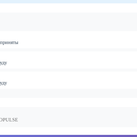
дприняты
буду
буду
NFOPULSE