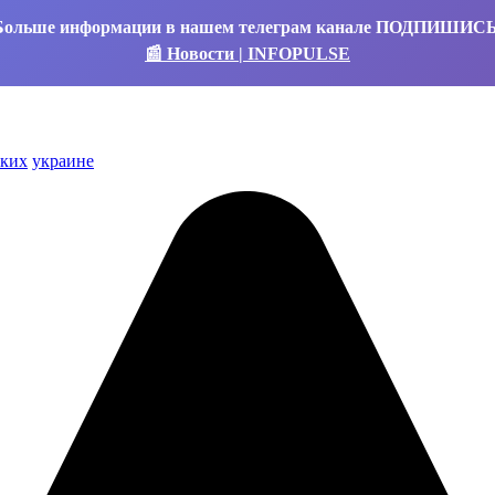
Больше информации в нашем телеграм канале ПОДПИШИС
📰 Новости | INFOPULSE
аких
украине