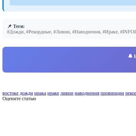
📌 Теги:
#Дожди, #Рекордные, #Ливни, #Наводнения, #Ираке, #INF
🔔
востоке
дожди
ирака
ираке
ливни
наводнения
провинции
реко
Оцените статью