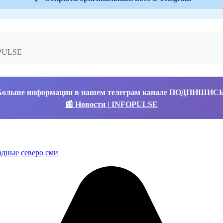
OPULSE
Больше информации в нашем телеграм канале ПОДПИШИС
📰 Новости | INFOPULSE
рдные
северо
сми