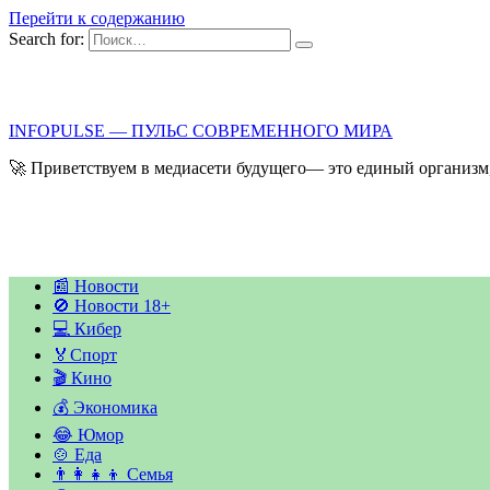
Перейти к содержанию
Search for:
INFOPULSE — ПУЛЬС СОВРЕМЕННОГО МИРА
🚀 Приветствуем в медиасети будущего— это единый организм,
📰 Новости
🚫 Новости 18+
💻 Кибер
🏅Спорт
🎬 Кино
💰 Экономика
😂 Юмор
🍲 Еда
👨‍👩‍👧‍👦 Семья