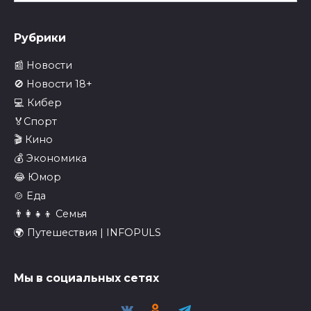
Рубрики
📰 Новости
🚫 Новости 18+
💻 Кибер
🏅Спорт
🎬 Кино
💰 Экономика
😂 Юмор
🍲 Еда
👨‍👩‍👧‍👦 Семья
🌍 Путешествия | INFOPULS
Мы в социальных сетях