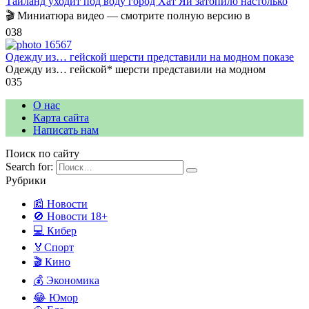
Таиланд уходит под воду город Хат Яй затопило настолько
🎬 Миниатюра видео — смотрите полную версию в
0
38
Одежду из… гейской шерсти представили на модном показе
Одежду из… гейской* шерсти представили на модном
0
35
О нас
Карта сайта
Написать нам
Поиск по сайту
Search for:
Рубрики
📰 Новости
🚫 Новости 18+
💻 Кибер
🏅Спорт
🎬 Кино
💰 Экономика
😂 Юмор