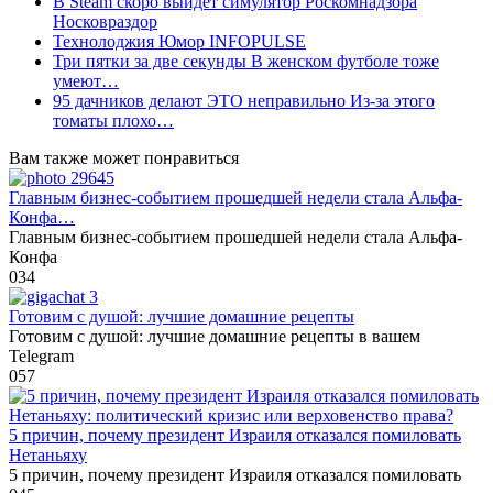
В Steam скоро выйдет симулятор Роскомнадзора
Носковраздор
Технолоджия Юмор INFOPULSE
Три пятки за две секунды В женском футболе тоже
умеют…
95 дачников делают ЭТО неправильно Из-за этого
томаты плохо…
Вам также может понравиться
Главным бизнес-событием прошедшей недели стала Альфа-
Конфа…
Главным бизнес-событием прошедшей недели стала Альфа-
Конфа
0
34
Готовим с душой: лучшие домашние рецепты
Готовим с душой: лучшие домашние рецепты в вашем
Telegram
0
57
5 причин, почему президент Израиля отказался помиловать
Нетаньяху
5 причин, почему президент Израиля отказался помиловать