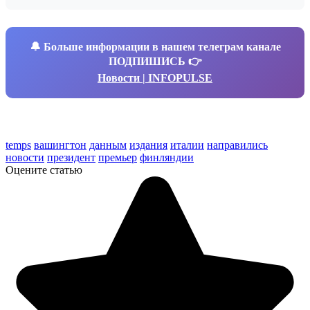
🔔
Больше информации в нашем телеграм канале
ПОДПИШИСЬ 👉
Новости | INFOPULSE
temps
вашингтон
данным
издания
италии
направились
новости
президент
премьер
финляндии
Оцените статью