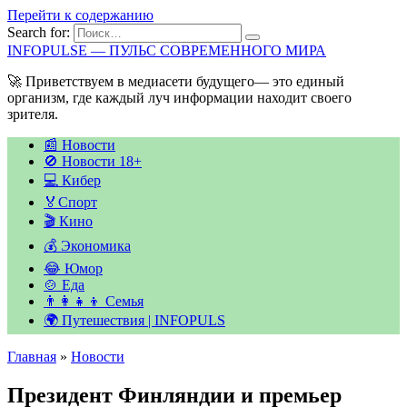
Перейти к содержанию
Search for:
INFOPULSE — ПУЛЬС СОВРЕМЕННОГО МИРА
🚀 Приветствуем в медиасети будущего— это единый
организм, где каждый луч информации находит своего
зрителя.
📰 Новости
🚫 Новости 18+
💻 Кибер
🏅Спорт
🎬 Кино
💰 Экономика
😂 Юмор
🍲 Еда
👨‍👩‍👧‍👦 Семья
🌍 Путешествия | INFOPULS
Главная
»
Новости
Президент Финляндии и премьер