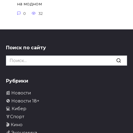
на модном
0
32
Поиск по сайту
Search
for:
Рубрики
📰 Новости
🚫 Новости 18+
💻 Кибер
🏅Спорт
🎬 Кино
💰 Экономика