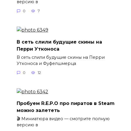
версию в
0
7
В сеть слили будущие скины на
Перри Утконоса
В сеть слили будущие скины на Перри
Утконоса и Фуфелшмерца
0
12
Пробуем R.E.P.O про пиратов в Steam
можно залететь
🎬 Миниатюра видео — смотрите полную
версию в