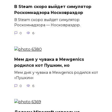
В Steam скоро выйдет симулятор
Роскомнадзора Носковраздор
В Steam скоро выйдет симулятор
Роскомнадзора — Носковраздор.
0
6
Мем дня у чувака в Mewgenics
родился кот Пушкин, но
Мем дня: у чувака в Mewgenics родился кот
«Пушкин»
0
6
Делаем Minecraft нереально