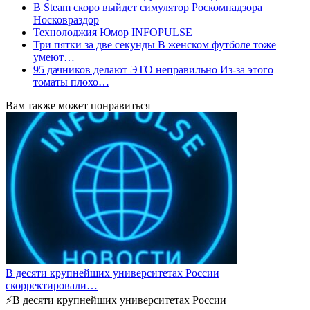
В Steam скоро выйдет симулятор Роскомнадзора
Носковраздор
Технолоджия Юмор INFOPULSE
Три пятки за две секунды В женском футболе тоже
умеют…
95 дачников делают ЭТО неправильно Из-за этого
томаты плохо…
Вам также может понравиться
В десяти крупнейших университетах России
скорректировали…
⚡️В десяти крупнейших университетах России