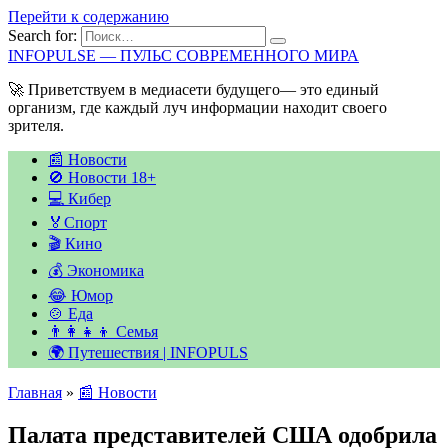
Перейти к содержанию
Search for:
INFOPULSE — ПУЛЬС СОВРЕМЕННОГО МИРА
🚀 Приветствуем в медиасети будущего— это единый
организм, где каждый луч информации находит своего
зрителя.
📰 Новости
🚫 Новости 18+
💻 Кибер
🏅Спорт
🎬 Кино
💰 Экономика
😂 Юмор
🍲 Еда
👨‍👩‍👧‍👦 Семья
🌍 Путешествия | INFOPULS
Главная
»
📰 Новости
Палата представителей США одобрила