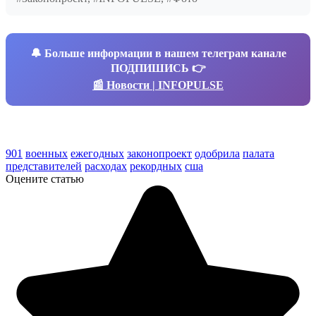
🔔
Больше информации в нашем телеграм канале
ПОДПИШИСЬ 👉
📰 Новости | INFOPULSE
901
военных
ежегодных
законопроект
одобрила
палата
представителей
расходах
рекордных
сша
Оцените статью