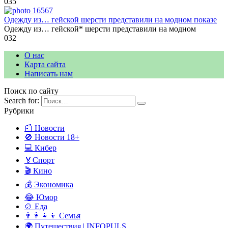
0
35
Одежду из… гейской шерсти представили на модном показе
Одежду из… гейской* шерсти представили на модном
0
32
О нас
Карта сайта
Написать нам
Поиск по сайту
Search for:
Рубрики
📰 Новости
🚫 Новости 18+
💻 Кибер
🏅Спорт
🎬 Кино
💰 Экономика
😂 Юмор
🍲 Еда
👨‍👩‍👧‍👦 Семья
🌍 Путешествия | INFOPULS