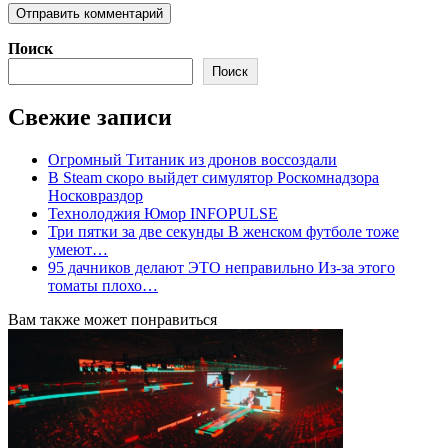
Поиск
Поиск
Свежие записи
Огромный Титаник из дронов воссоздали
В Steam скоро выйдет симулятор Роскомнадзора
Носковраздор
Технолоджия Юмор INFOPULSE
Три пятки за две секунды В женском футболе тоже
умеют…
95 дачников делают ЭТО неправильно Из-за этого
томаты плохо…
Вам также может понравиться