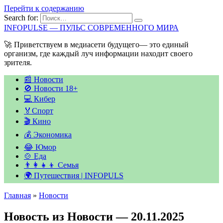
Перейти к содержанию
Search for:
INFOPULSE — ПУЛЬС СОВРЕМЕННОГО МИРА
🚀 Приветствуем в медиасети будущего— это единый
организм, где каждый луч информации находит своего
зрителя.
📰 Новости
🚫 Новости 18+
💻 Кибер
🏅Спорт
🎬 Кино
💰 Экономика
😂 Юмор
🍲 Еда
👨‍👩‍👧‍👦 Семья
🌍 Путешествия | INFOPULS
Главная
»
Новости
Новость из Новости — 20.11.2025