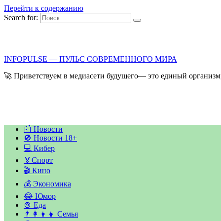
Перейти к содержанию
Search for:
INFOPULSE — ПУЛЬС СОВРЕМЕННОГО МИРА
🚀 Приветствуем в медиасети будущего— это единый организм,
📰 Новости
🚫 Новости 18+
💻 Кибер
🏅Спорт
🎬 Кино
💰 Экономика
😂 Юмор
🍲 Еда
👨‍👩‍👧‍👦 Семья