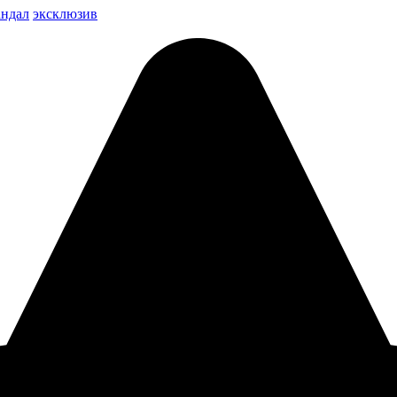
андал
эксклюзив