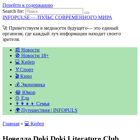
Перейти к содержанию
Search for:
INFOPULSE — ПУЛЬС СОВРЕМЕННОГО МИРА
🚀 Приветствуем в медиасети будущего— это единый
организм, где каждый луч информации находит своего
зрителя.
📰 Новости
🚫 Новости 18+
💻 Кибер
🏅Спорт
🎬 Кино
💰 Экономика
😂 Юмор
🍲 Еда
👨‍👩‍👧‍👦 Семья
🌍 Путешествия | INFOPULS
Главная
»
💻 Кибер
Новелла Doki Doki Literature Club