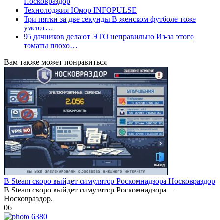
Носковраздор
Технолоджия Юмор INFOPULSE
Три пятки за две секунды В женском футболе тоже
умеют…
95 дачников делают ЭТО неправильно Из-за этого
томаты плохо…
Вам также может понравиться
В Steam скоро выйдет симулятор Роскомнадзора Носковраздор
В Steam скоро выйдет симулятор Роскомнадзора —
Носковраздор.
0
6