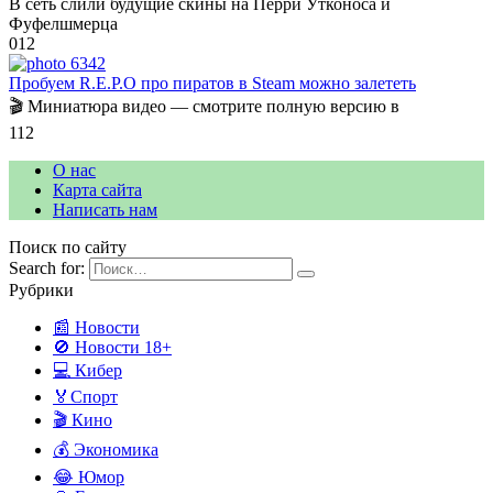
В сеть слили будущие скины на Перри Утконоса и
Фуфелшмерца
0
12
Пробуем R.E.P.O про пиратов в Steam можно залететь
🎬 Миниатюра видео — смотрите полную версию в
1
12
О нас
Карта сайта
Написать нам
Поиск по сайту
Search for:
Рубрики
📰 Новости
🚫 Новости 18+
💻 Кибер
🏅Спорт
🎬 Кино
💰 Экономика
😂 Юмор