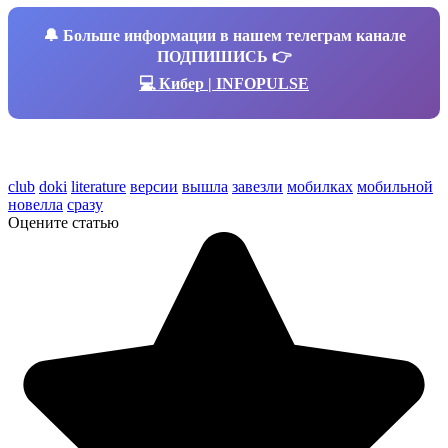
🔔
Больше информации в нашем телеграм канале
ПОДПИШИСЬ 👉
💻 Кибер | INFOPULSE
club
doki
literature
версии
вышла
завезли
мобилках
мобильной
новелла
сразу
Оцените статью