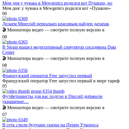
Мем дня у чувака в Mewgenics родился кот Пушкин, но
Мем дня: у чувака в Mewgenics родился кот «Пушкин»
0
6
Делаем Minecraft нереально красивым найден датапак
🎬 Миниатюра видео — смотрите полную версию в
0
8
В Steam вышел медитативный симулятор сисадмина Data
Center
🎬 Миниатюра видео — смотрите полную версию в
0
8
Французский оператор Free запустил первый
Французский оператор Free запустил первый в мире тариф
0
5
Футфетишисты для вас подгон в Discord добавили
украшение…
🎬 Миниатюра видео — смотрите полную версию в
0
7
В сеть слили будущие скины на Перри Утконоса