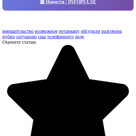
📰 Новости | INFOPULSE
вмешательство
возможное
нетаньяху
обсудили
разговора
рубио
ситуацию
сша
телефонного
ходе
Оцените статью