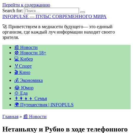
Перейти к содержанию
Search for:
INFOPULSE — ПУЛЬС СОВРЕМЕННОГО МИРА
🚀 Приветствуем в медиасети будущего— это единый
организм, где каждый луч информации находит своего
зрителя.
📰 Новости
🚫 Новости 18+
💻 Кибер
🏅Спорт
🎬 Кино
💰 Экономика
😂 Юмор
🍲 Еда
👨‍👩‍👧‍👦 Семья
🌍 Путешествия | INFOPULS
Главная
»
📰 Новости
Нетаньяху и Рубио в ходе телефонного