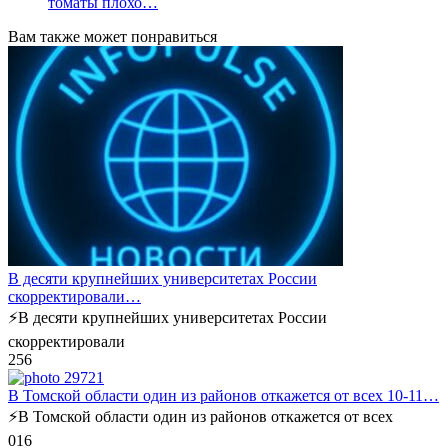
томаты плохо…
Вам также может понравиться
В десяти крупнейших университетах России
скорректировали…
⚡️В десяти крупнейших университетах России
скорректировали
2
56
В Томской области один из районов откажется от всех 10-11…
⚡️В Томской области один из районов откажется от всех
0
16