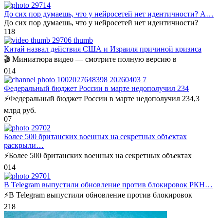
До сих пор думаешь, что у нейросетей нет идентичности? А…
До сих пор думаешь, что у нейросетей нет идентичности?
1
18
Китай назвал действия США и Израиля причиной кризиса
🎬 Миниатюра видео — смотрите полную версию в
0
14
Федеральный бюджет России в марте недополучил 234
⚡️Федеральный бюджет России в марте недополучил 234,3
млрд руб.
0
7
Более 500 британских военных на секретных объектах
раскрыли…
⚡️Более 500 британских военных на секретных объектах
0
14
В Telegram выпустили обновление против блокировок РКН…
⚡️В Telegram выпустили обновление против блокировок
2
18