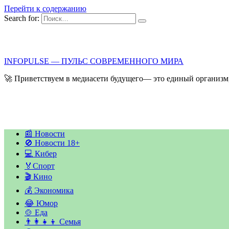
Перейти к содержанию
Search for:
INFOPULSE — ПУЛЬС СОВРЕМЕННОГО МИРА
🚀 Приветствуем в медиасети будущего— это единый организм,
📰 Новости
🚫 Новости 18+
💻 Кибер
🏅Спорт
🎬 Кино
💰 Экономика
😂 Юмор
🍲 Еда
👨‍👩‍👧‍👦 Семья