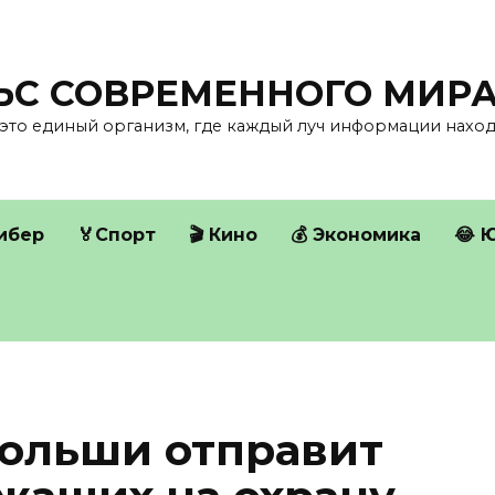
ЛЬС СОВРЕМЕННОГО МИР
это единый организм, где каждый луч информации находи
Кибер
🏅Спорт
🎬 Кино
💰 Экономика
😂 
ольши отправит