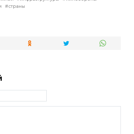
и
страны
й