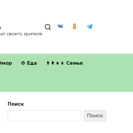
А
т своего зрителя.
Юмор
🍲 Еда
👨‍👩‍👧‍👦 Семья
Поиск
Поиск