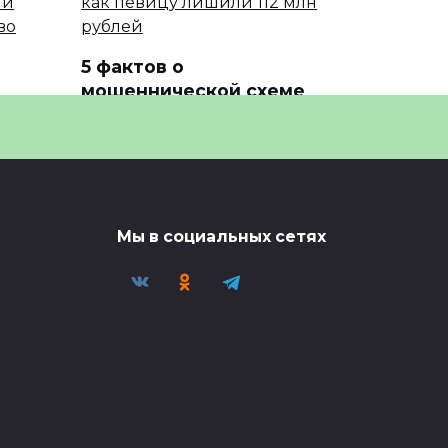
5 фактов о
мошеннической схеме
против Ларисы Долиной
ть
5 фактов о мошеннической
схеме против Ларисы Долиной
ент
0
60
овать
Мы в социальных сетях
Одежду из… гейской
шерсти представили на
модном показе
Одежду из… гейской* шерсти