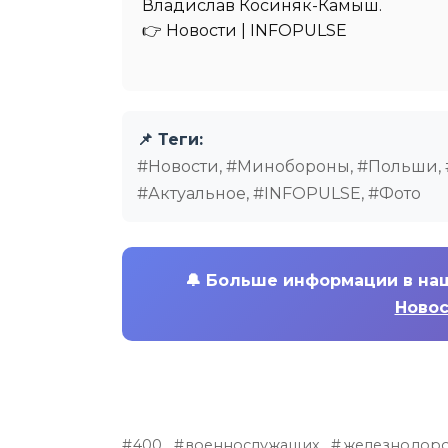
Владислав Косиняк-Камыш.
👉 Новости | INFOPULSE⁩
📌 Теги:
#Новости, #Минобороны, #Польши, #
#Актуальное, #INFOPULSE, #Фото
🔔
Больше информации в на
Новос
400
военнослужащих
железнодор