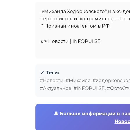
⚡️Михаила Ходорковского* и экс-де
террористов и экстремистов, — Ро
* Признан иноагентом в РФ.
👉 Новости | INFOPULSE⁩
📌 Теги:
#Новости, #Михаила, #Ходорковского
#Актуальное, #INFOPULSE, #ФотоОт
🔔
Больше информации в на
Новос