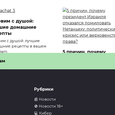
овим с душой:
шие домашние
епты
вим с душой: лучшие
шние рецепты в вашем
5 причин, почему
gram
президент Израиля
55
ам
отказался помилова
Нетаньяху
5 причин, почему презид
Израиля отказался помил
Рубрики
0
42
📰 Новости
🚫 Новости 18+
💻 Кибер