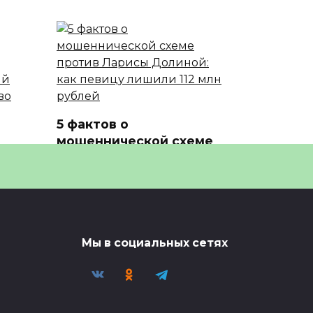
5 фактов о
мошеннической схеме
против Ларисы Долиной
ть
5 фактов о мошеннической
схеме против Ларисы Долиной
ент
0
60
овать
Мы в социальных сетях