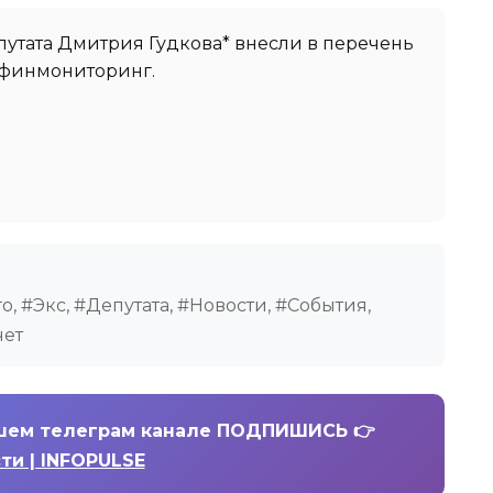
путата Дмитрия Гудкова* внесли в перечень
сфинмониторинг.
, #Экс, #Депутата, #Новости, #События,
чет
шем телеграм канале ПОДПИШИСЬ 👉
ти | INFOPULSE