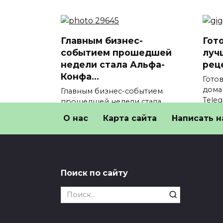
Главным бизнес-
Гот
событием прошедшей
луч
недели стала Альфа-
рец
Конфа…
Гото
дома
Главным бизнес-событием
Tele
прошедшей недели стала
Альфа-Конфа
0
О нас
Карта сайта
Написать н
0
29
Поиск по сайту
Search
for: