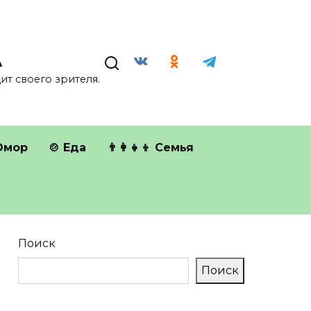
А
т своего зрителя.
Юмор
🍲 Еда
👨‍👩‍👧‍👦 Семья
Поиск
Поиск