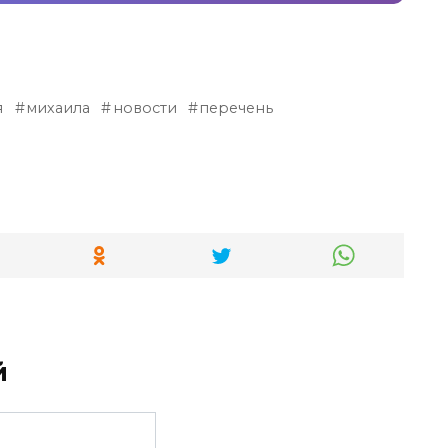
я
михаила
новости
перечень
й