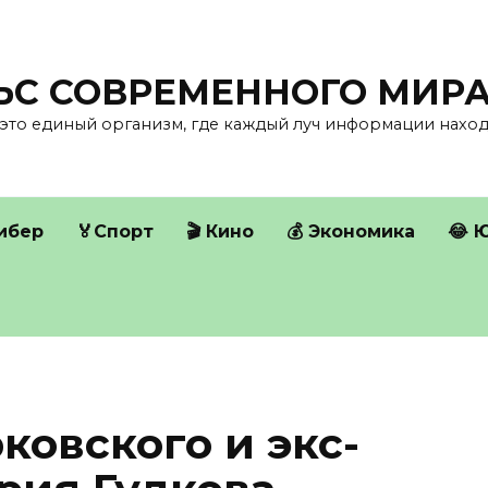
ЛЬС СОВРЕМЕННОГО МИР
это единый организм, где каждый луч информации находи
Кибер
🏅Спорт
🎬 Кино
💰 Экономика
😂 
ковского и экс-