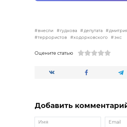
внесли
гудкова
депутата
дмитри
террористов
ходорковского
экс
Оцените статью
Добавить комментари
Имя
Email
*
*