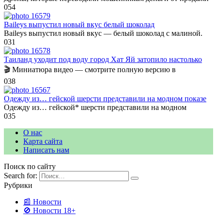
0
54
Baileys выпустил новый вкус белый шоколад
Baileys выпустил новый вкус — белый шоколад с малиной.
0
31
Таиланд уходит под воду город Хат Яй затопило настолько
🎬 Миниатюра видео — смотрите полную версию в
0
38
Одежду из… гейской шерсти представили на модном показе
Одежду из… гейской* шерсти представили на модном
0
35
О нас
Карта сайта
Написать нам
Поиск по сайту
Search for:
Рубрики
📰 Новости
🚫 Новости 18+