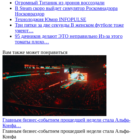
Огромный Титаник из дронов воссоздали
В Steam скоро выйдет симулятор Роскомнадзора
Носковраздор
Технолоджия Юмор INFOPULSE
Три пятки за две секунды В женском футболе тоже
умеют…
95 дачников делают ЭТО неправильно Из-за этого
томаты плохо…
Вам также может понравиться
Главным бизнес-событием прошедшей недели стала Альфа-
Конфа…
Главным бизнес-событием прошедшей недели стала Альфа-
Конфа