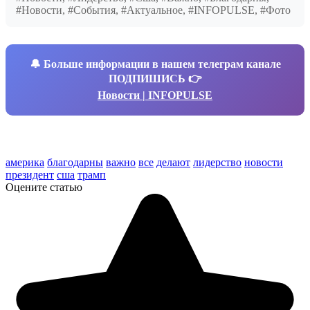
#Новости, #События, #Актуальное, #INFOPULSE, #Фото
🔔
Больше информации в нашем телеграм канале
ПОДПИШИСЬ 👉
Новости | INFOPULSE
америка
благодарны
важно
все
делают
лидерство
новости
президент
сша
трамп
Оцените статью