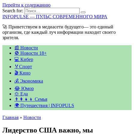
Перейти к содержанию
Search for:
INFOPULSE — ПУЛЬС СОВРЕМЕННОГО МИРА
🚀 Приветствуем в медиасети будущего— это единый
организм, где каждый луч информации находит своего
зрителя.
📰 Новости
🚫 Новости 18+
💻 Кибер
🏅Спорт
🎬 Кино
💰 Экономика
😂 Юмор
🍲 Еда
👨‍👩‍👧‍👦 Семья
🌍 Путешествия | INFOPULS
Главная
»
Новости
Лидерство США важно, мы