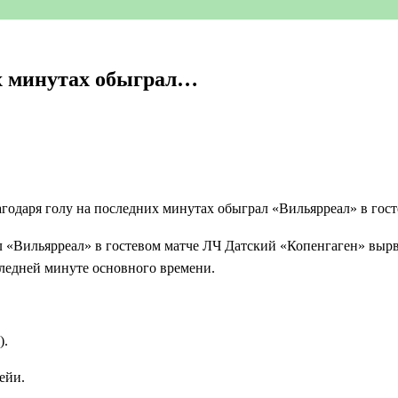
их минутах обыграл…
л «Вильярреал» в гостевом матче ЛЧ Датский «Копенгаген» вырв
ледней минуте основного времени.
).
ейи.