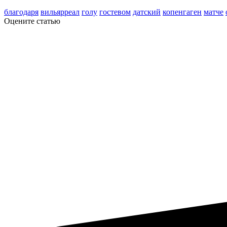
благодаря
вильярреал
голу
гостевом
датский
копенгаген
матче
Оцените статью