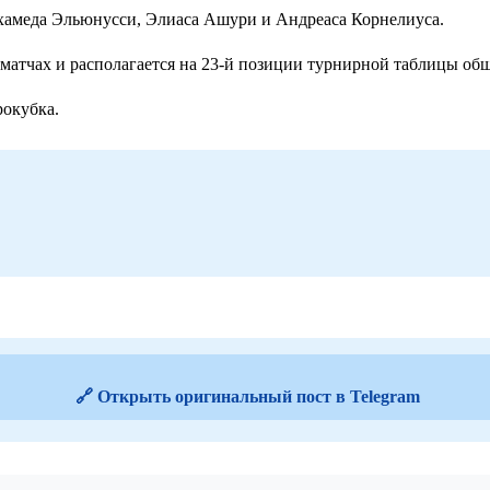
охамеда Эльюнусси, Элиаса Ашури и Андреаса Корнелиуса.
матчах и располагается на 23-й позиции турнирной таблицы общ
рокубка.
🔗 Открыть оригинальный пост в Telegram