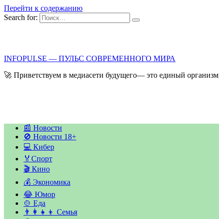
Перейти к содержанию
Search for:
INFOPULSE — ПУЛЬС СОВРЕМЕННОГО МИРА
🚀 Приветствуем в медиасети будущего— это единый организм,
📰 Новости
🚫 Новости 18+
💻 Кибер
🏅Спорт
🎬 Кино
💰 Экономика
😂 Юмор
🍲 Еда
👨‍👩‍👧‍👦 Семья