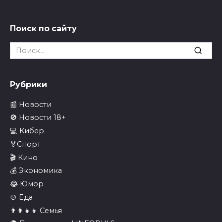
Поиск по сайту
Search
for:
Рубрики
📰 Новости
🚫 Новости 18+
💻 Кибер
🏅Спорт
🎬 Кино
💰 Экономика
😂 Юмор
🍲 Еда
👨‍👩‍👧‍👦 Семья