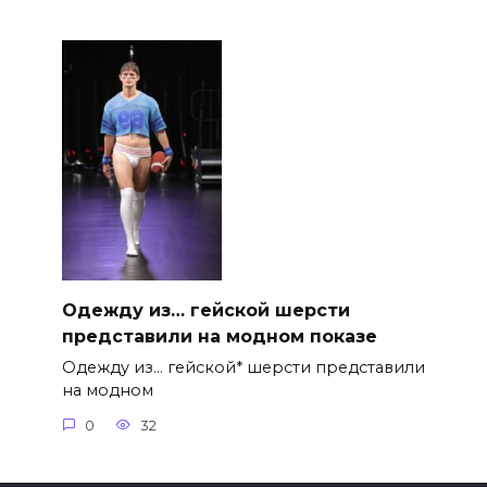
Одежду из… гейской шерсти
представили на модном показе
Одежду из… гейской* шерсти представили
на модном
0
32