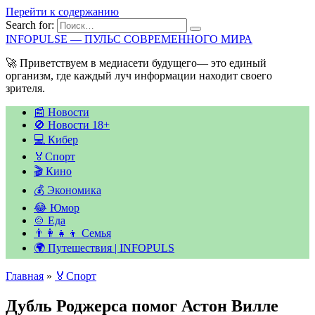
Перейти к содержанию
Search for:
INFOPULSE — ПУЛЬС СОВРЕМЕННОГО МИРА
🚀 Приветствуем в медиасети будущего— это единый
организм, где каждый луч информации находит своего
зрителя.
📰 Новости
🚫 Новости 18+
💻 Кибер
🏅Спорт
🎬 Кино
💰 Экономика
😂 Юмор
🍲 Еда
👨‍👩‍👧‍👦 Семья
🌍 Путешествия | INFOPULS
Главная
»
🏅Спорт
Дубль Роджерса помог Астон Вилле