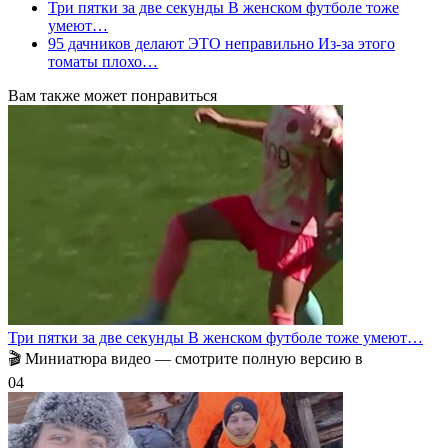
Три пятки за две секунды В женском футболе тоже
умеют…
95 дачников делают ЭТО неправильно Из-за этого
томаты плохо…
Вам также может понравиться
Три пятки за две секунды В женском футболе тоже умеют…
🎬 Миниатюра видео — смотрите полную версию в
0
4