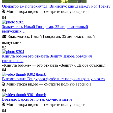
Оператор аж поперхнулся! Винисиус кинул между ног Тренту
🎬 Миниатюра видео — смотрите полную версию в
0
4
Знакомьтесь Илкай Гюндоган, 35 лет, счастливый
выпускник…
🎓 Знакомьтесь: Илкай Гюндоган, 35 лет, счастливый
выпускник
0
2
Кинуть бомжа это отказать Зениту. Дзюба объяснил
сленговое…
«Кинуть бомжа» — это отказать «Зениту». Дзюба объяснил
0
4
В чемпионате Гондураса футболист получил красную за то
🎬 Миниатюра видео — смотрите полную версию в
0
4
Вратарю Барсы было так скучно в матче
🎬 Миниатюра видео — смотрите полную версию в
0
4