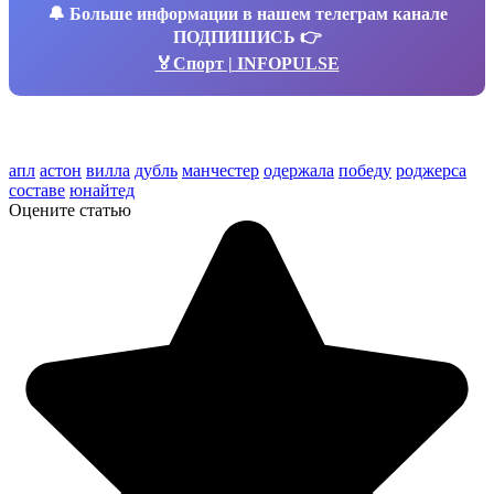
🔔
Больше информации в нашем телеграм канале
ПОДПИШИСЬ 👉
🏅Спорт | INFOPULSE
апл
астон
вилла
дубль
манчестер
одержала
победу
роджерса
составе
юнайтед
Оцените статью