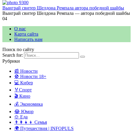
Выиграй свитер Шелдона Ремпала автора победной шайбы
Выиграй свитер Шелдона Ремпала — автора победной шайбы
0
4
О нас
Карта сайта
Написать нам
Поиск по сайту
Search for:
Рубрики
📰 Новости
🚫 Новости 18+
💻 Кибер
🏅Спорт
🎬 Кино
💰 Экономика
😂 Юмор
🍲 Еда
👨‍👩‍👧‍👦 Семья
🌍 Путешествия | INFOPULS