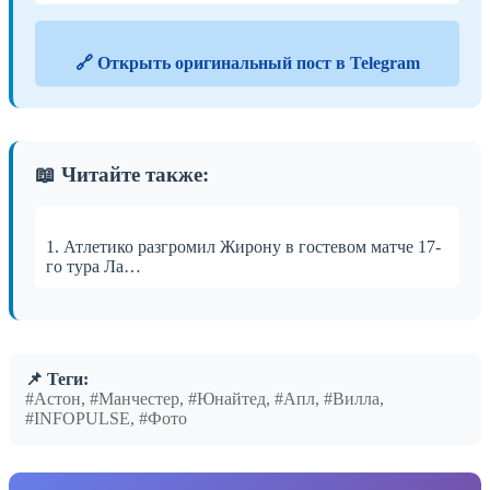
🔗 Открыть оригинальный пост в Telegram
📖 Читайте также:
1. Атлетико разгромил Жирону в гостевом матче 17-
го тура Ла…
📌 Теги:
#Астон, #Манчестер, #Юнайтед, #Апл, #Вилла,
#INFOPULSE, #Фото